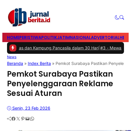
HOME
PERISTIWA
POLITIK
JATIM
NASIONAL
ADVERTORIAL
HEAD
an Kampung Pancasila dalam 30 Hari
|
#3 -
Mewakili Gen Z: Anak P
News
Beranda
»
Index Berita
»
Pemkot Surabaya Pastikan Penyelengg
Pemkot Surabaya Pastikan
Penyelenggaraan Reklame
Sesuai Aturan
Senin, 23 Feb 2026
Facebook
Twitter
Pinterest
Mail
WhatsApp