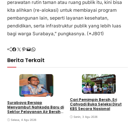
perawatan rutin taman atau ruang publik itu, kini bisa
kita alihkan (re-alokasi) untuk membiayai program
pembangunan lain, seperti layanan kesehatan,
pendidikan, serta infrastruktur publik yang lebih luas
bagi warga Surabaya,” pungkasnya. (*JB01)
Facebook
Twitter
Pinterest
Mail
WhatsApp
Berita Terkait
News
News
D
Cari Pemimpin Bersih, Eri
Surabaya Bersiap
P
Cahyadi Buka Seleksi Dirut
Menyambut Nahkoda Baru di
M
KBS Secara Nasional
Sektor Pelayanan Air Bersih
Kota
Senin, 3 Agu 2026
Selasa, 4 Agu 2026