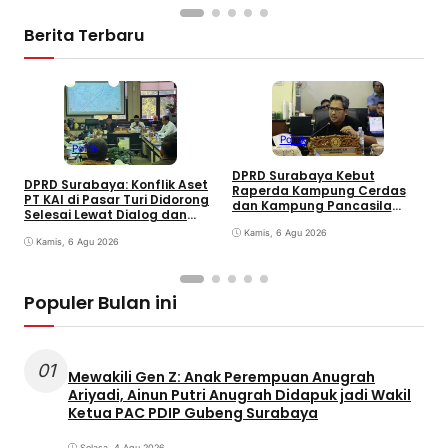
Berita Terbaru
Politik
Politik
DPRD Surabaya Kebut
DPRD Surabaya: Konflik Aset
Raperda Kampung Cerdas
M
PT KAI di Pasar Turi Didorong
dan Kampung Pancasila
P
Selesai Lewat Dialog dan
dalam 30 Hari
A
Humanis
Kamis, 6 Agu 2026
j
Kamis, 6 Agu 2026
G
Populer Bulan ini
01
Mewakili Gen Z: Anak Perempuan Anugrah
Ariyadi, Ainun Putri Anugrah Didapuk jadi Wakil
Ketua PAC PDIP Gubeng Surabaya
Selasa, 4 Agu 2026