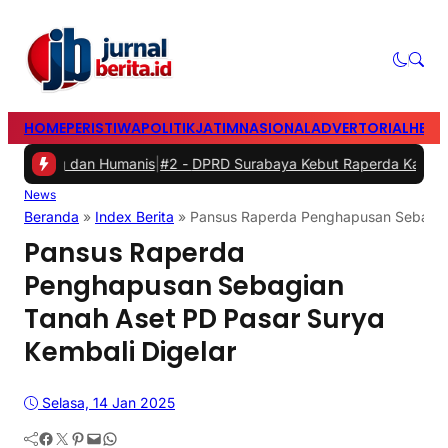
HOME
PERISTIWA
POLITIK
JATIM
NASIONAL
ADVERTORIAL
HEAD
dan Humanis
|
#2 -
DPRD Surabaya Kebut Raperda Kampung Cerdas da
News
Beranda
»
Index Berita
»
Pansus Raperda Penghapusan Sebagian
Pansus Raperda
Penghapusan Sebagian
Tanah Aset PD Pasar Surya
Kembali Digelar
Selasa, 14 Jan 2025
Facebook
Twitter
Pinterest
Mail
WhatsApp