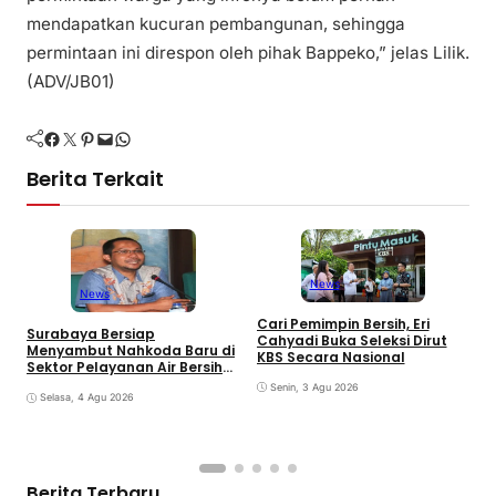
mendapatkan kucuran pembangunan, sehingga
permintaan ini direspon oleh pihak Bappeko,” jelas Lilik.
(ADV/JB01)
Facebook
Twitter
Pinterest
Mail
WhatsApp
Berita Terkait
News
News
D
Cari Pemimpin Bersih, Eri
Surabaya Bersiap
P
Cahyadi Buka Seleksi Dirut
Menyambut Nahkoda Baru di
M
KBS Secara Nasional
Sektor Pelayanan Air Bersih
Kota
Senin, 3 Agu 2026
Selasa, 4 Agu 2026
Berita Terbaru