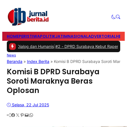
HOME
PERISTIWA
POLITIK
JATIM
NASIONAL
ADVERTORIAL
HEAD
 Dialog dan Humanis
|
#2 -
DPRD Surabaya Kebut Raperda Kampung Ce
News
Beranda
»
Index Berita
»
Komisi B DPRD Surabaya Soroti Marak
Komisi B DPRD Surabaya
Soroti Maraknya Beras
Oplosan
Selasa, 22 Jul 2025
Facebook
Twitter
Pinterest
Mail
WhatsApp