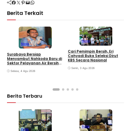
Facebook
Twitter
Pinterest
Mail
WhatsApp
Berita Terkait
News
News
D
Cari Pemimpin Bersih, Eri
Surabaya Bersiap
P
Cahyadi Buka Seleksi Dirut
Menyambut Nahkoda Baru di
M
KBS Secara Nasional
Sektor Pelayanan Air Bersih
Kota
Senin, 3 Agu 2026
Selasa, 4 Agu 2026
Berita Terbaru
Politik
Politik