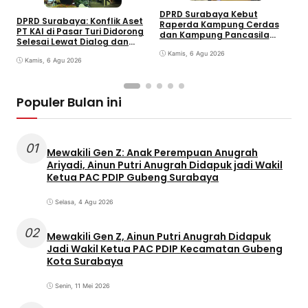
DPRD Surabaya Kebut
DPRD Surabaya: Konflik Aset
Raperda Kampung Cerdas
M
PT KAI di Pasar Turi Didorong
dan Kampung Pancasila
P
Selesai Lewat Dialog dan
dalam 30 Hari
A
Humanis
Kamis, 6 Agu 2026
j
Kamis, 6 Agu 2026
G
Populer Bulan ini
01
Mewakili Gen Z: Anak Perempuan Anugrah
Ariyadi, Ainun Putri Anugrah Didapuk jadi Wakil
Ketua PAC PDIP Gubeng Surabaya
Selasa, 4 Agu 2026
02
Mewakili Gen Z, Ainun Putri Anugrah Didapuk
Jadi Wakil Ketua PAC PDIP Kecamatan Gubeng
Kota Surabaya
Senin, 11 Mei 2026