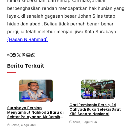
lomba kebersihan, dan setiap kali masyarakat
berpenghasilan rendah mendapatkan hak hunian yang
layak, di sanalah gagasan besar Johan Silas tetap
hidup dan abadi. Beliau tidak pernah benar-benar
pergi, ia telah melebur menjadi jiwa Kota Surabaya.
(Hasan N Rahmad)
Facebook
Twitter
Pinterest
Mail
WhatsApp
Berita Terkait
News
News
D
Cari Pemimpin Bersih, Eri
Surabaya Bersiap
P
Cahyadi Buka Seleksi Dirut
Menyambut Nahkoda Baru di
M
KBS Secara Nasional
Sektor Pelayanan Air Bersih
Kota
Senin, 3 Agu 2026
Selasa, 4 Agu 2026