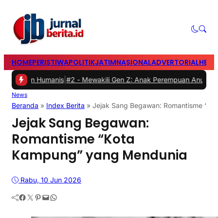
HOME
PERISTIWA
POLITIK
JATIM
NASIONAL
ADVERTORIAL
HEAD
Humanis
|
#2 -
Mewakili Gen Z: Anak Perempuan Anugrah Ariyadi, Ain
News
Beranda
»
Index Berita
»
Jejak Sang Begawan: Romantisme “Ko
Jejak Sang Begawan:
Romantisme “Kota
Kampung” yang Mendunia
Rabu, 10 Jun 2026
Facebook
Twitter
Pinterest
Mail
WhatsApp