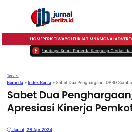
HOME
PERISTIWA
POLITIK
JATIM
NASIONAL
ADVERT
 Surabaya Kebut Raperda Kampung Cerdas dan Kampung Pancasil
Terkini
Beranda
»
Index Berita
»
Sabet Dua Penghargaan, DPRD Surabay
Sabet Dua Penghargaan
Apresiasi Kinerja Pemko
Jumat, 26 Apr 2024