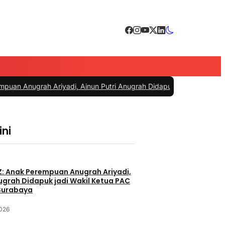
adi, Ainun Putri Anugrah Didapuk jadi Wakil Ketua PAC PDIP Gube
ini
Z: Anak Perempuan Anugrah Ariyadi,
nugrah Didapuk jadi Wakil Ketua PAC
Surabaya
2026