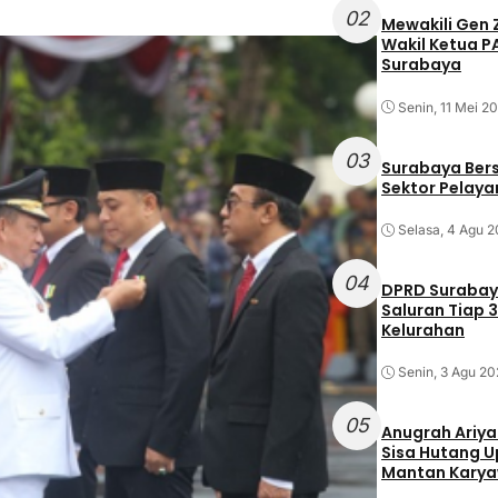
02
Mewakili Gen 
Wakil Ketua 
Surabaya
Senin, 11 Mei 2
03
Surabaya Ber
Sektor Pelayan
Selasa, 4 Agu 
04
DPRD Surabaya
Saluran Tiap 3
Kelurahan
Senin, 3 Agu 20
05
Anugrah Ariya
Sisa Hutang Up
Mantan Kary