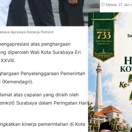
Selasa, 27 Jan 
abaya Apresiasi Kenerja Pemkot
engapresiasi atas penghargaan
ng diperoleh Wali Kota Surabaya Eri
XXVIII.
enghargaan Penyelenggaraan Pemerintah
i (Kemendagri).
mat atas capaian yang diraih oleh
Pemkot) Surabaya dalam Peringatan Hari
ngkatkan kinerja pemerintahan di Kota