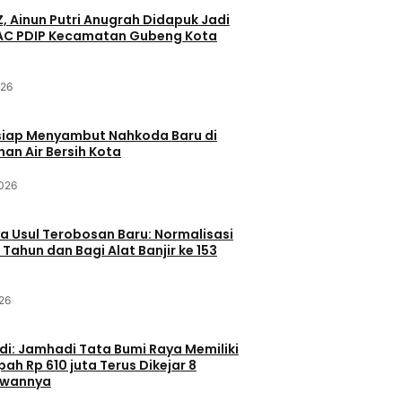
Z, Ainun Putri Anugrah Didapuk Jadi
PAC PDIP Kecamatan Gubeng Kota
026
siap Menyambut Nahkoda Baru di
an Air Bersih Kota
2026
 Usul Terobosan Baru: Normalisasi
 Tahun dan Bagi Alat Banjir ke 153
26
di: Jamhadi Tata Bumi Raya Memiliki
ah Rp 610 juta Terus Dikejar 8
awannya