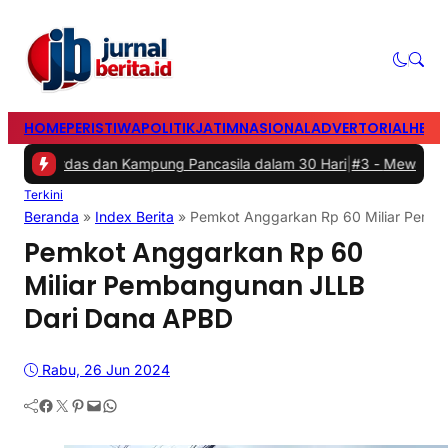
HOME
PERISTIWA
POLITIK
JATIM
NASIONAL
ADVERTORIAL
HEAD
s dan Kampung Pancasila dalam 30 Hari
|
#3 -
Mewakili Gen Z: Ana
Terkini
Beranda
»
Index Berita
»
Pemkot Anggarkan Rp 60 Miliar Pemb
Pemkot Anggarkan Rp 60
Miliar Pembangunan JLLB
Dari Dana APBD
Rabu, 26 Jun 2024
Facebook
Twitter
Pinterest
Mail
WhatsApp