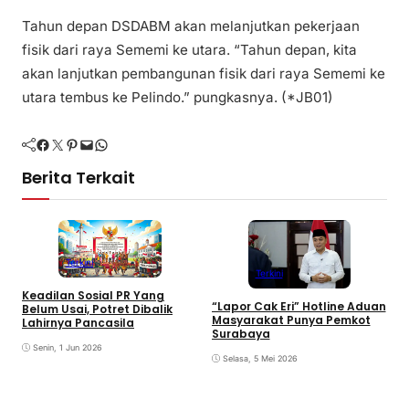
Tahun depan DSDABM akan melanjutkan pekerjaan
fisik dari raya Sememi ke utara. “Tahun depan, kita
akan lanjutkan pembangunan fisik dari raya Sememi ke
utara tembus ke Pelindo.” pungkasnya. (*JB01)
Facebook
Twitter
Pinterest
Mail
WhatsApp
Berita Terkait
Terkini
Terkini
Keadilan Sosial PR Yang
“Lapor Cak Eri” Hotline Aduan
Belum Usai, Potret Dibalik
Masyarakat Punya Pemkot
Lahirnya Pancasila
H
Surabaya
P
Senin, 1 Jun 2026
I
Selasa, 5 Mei 2026