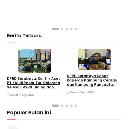
Berita Terbaru
Politik
Politik
DPRD Surabaya Kebut
DPRD Surabaya: Konflik Aset
Raperda Kampung Cerdas
M
PT KAI di Pasar Turi Didorong
dan Kampung Pancasila
P
Selesai Lewat Dialog dan
dalam 30 Hari
A
Humanis
Kamis, 6 Agu 2026
j
Jumat, 7 Agu 2026
G
Populer Bulan ini