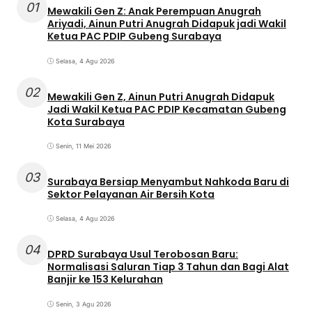
01
Mewakili Gen Z: Anak Perempuan Anugrah
Ariyadi, Ainun Putri Anugrah Didapuk jadi Wakil
Ketua PAC PDIP Gubeng Surabaya
Selasa, 4 Agu 2026
02
Mewakili Gen Z, Ainun Putri Anugrah Didapuk
Jadi Wakil Ketua PAC PDIP Kecamatan Gubeng
Kota Surabaya
Senin, 11 Mei 2026
03
Surabaya Bersiap Menyambut Nahkoda Baru di
Sektor Pelayanan Air Bersih Kota
Selasa, 4 Agu 2026
04
DPRD Surabaya Usul Terobosan Baru:
Normalisasi Saluran Tiap 3 Tahun dan Bagi Alat
Banjir ke 153 Kelurahan
Senin, 3 Agu 2026