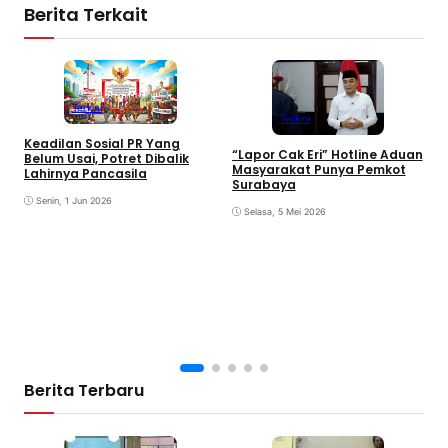
Berita Terkait
Terkini
Terkini
Keadilan Sosial PR Yang
“Lapor Cak Eri” Hotline Aduan
Belum Usai, Potret Dibalik
Masyarakat Punya Pemkot
Lahirnya Pancasila
H
Surabaya
P
Senin, 1 Jun 2026
I
Selasa, 5 Mei 2026
Berita Terbaru