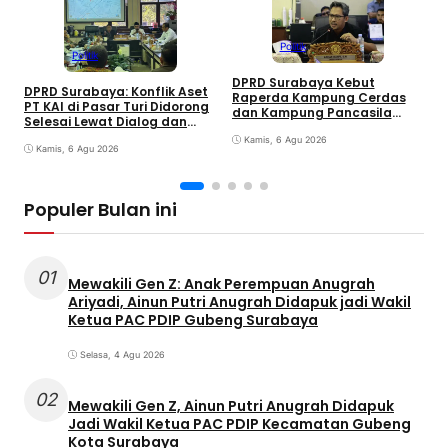
Politik
Politik
DPRD Surabaya Kebut
DPRD Surabaya: Konflik Aset
Raperda Kampung Cerdas
M
PT KAI di Pasar Turi Didorong
dan Kampung Pancasila
P
Selesai Lewat Dialog dan
dalam 30 Hari
A
Humanis
Kamis, 6 Agu 2026
j
Kamis, 6 Agu 2026
G
Populer Bulan ini
01
Mewakili Gen Z: Anak Perempuan Anugrah
Ariyadi, Ainun Putri Anugrah Didapuk jadi Wakil
Ketua PAC PDIP Gubeng Surabaya
Selasa, 4 Agu 2026
02
Mewakili Gen Z, Ainun Putri Anugrah Didapuk
Jadi Wakil Ketua PAC PDIP Kecamatan Gubeng
Kota Surabaya