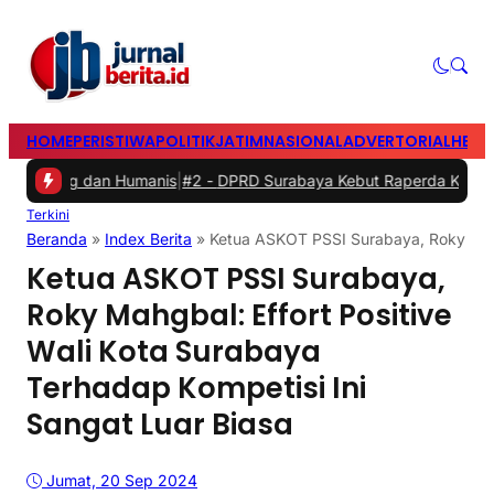
HOME
PERISTIWA
POLITIK
JATIM
NASIONAL
ADVERTORIAL
HEAD
g dan Humanis
|
#2 -
DPRD Surabaya Kebut Raperda Kampung Cerdas 
Terkini
Beranda
»
Index Berita
»
Ketua ASKOT PSSI Surabaya, Roky Mahgb
Ketua ASKOT PSSI Surabaya,
Roky Mahgbal: Effort Positive
Wali Kota Surabaya
Terhadap Kompetisi Ini
Sangat Luar Biasa
Jumat, 20 Sep 2024