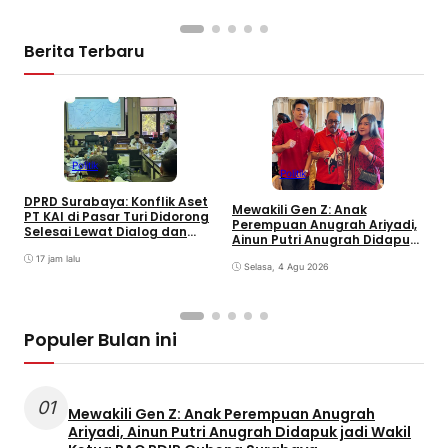
Berita Terbaru
Politik
Politik
S
DPRD Surabaya: Konflik Aset
M
Mewakili Gen Z: Anak
PT KAI di Pasar Turi Didorong
S
Perempuan Anugrah Ariyadi,
Selesai Lewat Dialog dan
K
Ainun Putri Anugrah Didapuk
Humanis
jadi Wakil Ketua PAC PDIP
17 jam lalu
Gubeng Surabaya
Selasa, 4 Agu 2026
Populer Bulan ini
01
Mewakili Gen Z: Anak Perempuan Anugrah
Ariyadi, Ainun Putri Anugrah Didapuk jadi Wakil