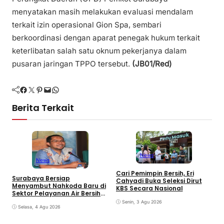
menyatakan masih melakukan evaluasi mendalam
terkait izin operasional Gion Spa, sembari
berkoordinasi dengan aparat penegak hukum terkait
keterlibatan salah satu oknum pekerjanya dalam
pusaran jaringan TPPO tersebut.
(JB01/Red)
Facebook
Twitter
Pinterest
Mail
WhatsApp
Berita Terkait
News
News
D
Cari Pemimpin Bersih, Eri
Surabaya Bersiap
P
Cahyadi Buka Seleksi Dirut
Menyambut Nahkoda Baru di
M
KBS Secara Nasional
Sektor Pelayanan Air Bersih
Kota
Senin, 3 Agu 2026
Selasa, 4 Agu 2026