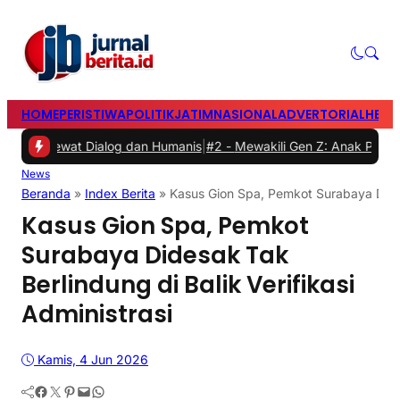
HOME
PERISTIWA
POLITIK
JATIM
NASIONAL
ADVERTORIAL
HEAD
wat Dialog dan Humanis
|
#2 -
Mewakili Gen Z: Anak Perempuan Anugra
News
Beranda
»
Index Berita
»
Kasus Gion Spa, Pemkot Surabaya Didesa
Kasus Gion Spa, Pemkot
Surabaya Didesak Tak
Berlindung di Balik Verifikasi
Administrasi
Kamis, 4 Jun 2026
Facebook
Twitter
Pinterest
Mail
WhatsApp