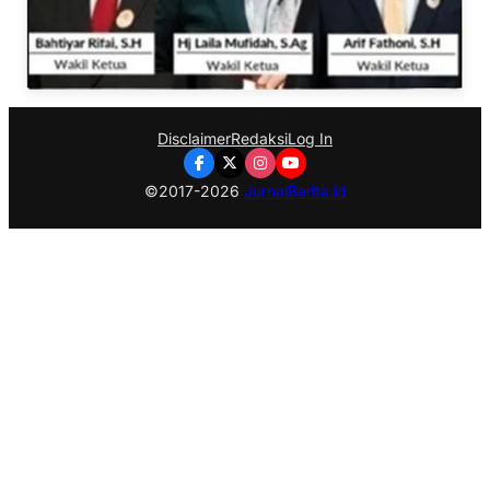
Disclaimer
Redaksi
Log In
©2017-2026
JurnalBerita.id