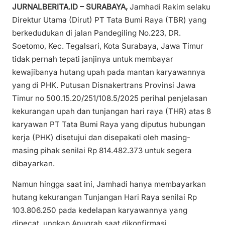
JURNALBERITA.ID – SURABAYA,
Jamhadi Rakim selaku
Direktur Utama (Dirut) PT Tata Bumi Raya (TBR) yang
berkedudukan di jalan Pandegiling No.223, DR.
Soetomo, Kec. Tegalsari, Kota Surabaya, Jawa Timur
tidak pernah tepati janjinya untuk membayar
kewajibanya hutang upah pada mantan karyawannya
yang di PHK. Putusan Disnakertrans Provinsi Jawa
Timur no 500.15.20/251/108.5/2025 perihal penjelasan
kekurangan upah dan tunjangan hari raya (THR) atas 8
karyawan PT Tata Bumi Raya yang diputus hubungan
kerja (PHK) disetujui dan disepakati oleh masing-
masing pihak senilai Rp 814.482.373 untuk segera
dibayarkan.
Namun hingga saat ini, Jamhadi hanya membayarkan
hutang kekurangan Tunjangan Hari Raya senilai Rp
103.806.250 pada kedelapan karyawannya yang
dipecat, ungkap Anugrah saat dikonfirmasi