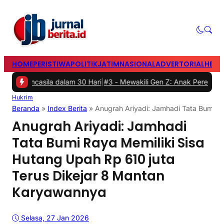
HOME
PERISTIWA
POLITIK
JATIM
NASIONAL
ADVERTORIAL
HEAD
 dalam 30 Hari
|
#3 -
Mewakili Gen Z: Anak Perempuan Anugrah Ariy
Hukrim
Beranda
»
Index Berita
»
Anugrah Ariyadi: Jamhadi Tata Bumi R
Anugrah Ariyadi: Jamhadi
Tata Bumi Raya Memiliki Sisa
Hutang Upah Rp 610 juta
Terus Dikejar 8 Mantan
Karyawannya
Selasa, 27 Jan 2026