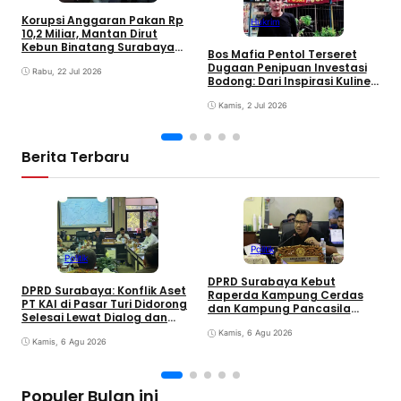
Korupsi Anggaran Pakan Rp
Hukrim
B
10,2 Miliar, Mantan Dirut
I
Kebun Binatang Surabaya
S
Bos Mafia Pentol Terseret
Ditahan Kejati Jatim
Dugaan Penipuan Investasi
Rabu, 22 Jul 2026
Bodong: Dari Inspirasi Kuliner
Menjadi Investigasi Hukum
Kamis, 2 Jul 2026
Berita Terbaru
Politik
Politik
DPRD Surabaya Kebut
DPRD Surabaya: Konflik Aset
Raperda Kampung Cerdas
M
PT KAI di Pasar Turi Didorong
dan Kampung Pancasila
P
Selesai Lewat Dialog dan
dalam 30 Hari
A
Humanis
Kamis, 6 Agu 2026
j
Kamis, 6 Agu 2026
G
Populer Bulan ini