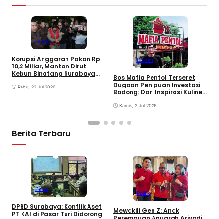
Hukrim
Korupsi Anggaran Pakan Rp
Hukrim
B
10,2 Miliar, Mantan Dirut
I
Kebun Binatang Surabaya
S
Bos Mafia Pentol Terseret
Ditahan Kejati Jatim
Dugaan Penipuan Investasi
Rabu, 22 Jul 2026
Bodong: Dari Inspirasi Kuliner
Menjadi Investigasi Hukum
Kamis, 2 Jul 2026
Berita Terbaru
Politik
Politik
S
DPRD Surabaya: Konflik Aset
M
Mewakili Gen Z: Anak
PT KAI di Pasar Turi Didorong
S
Perempuan Anugrah Ariyadi,