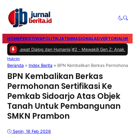
HOME
PERISTIWA
POLITIK
JATIM
NASIONAL
ADVERTORIAL
HEAD
Lewat Dialog dan Humanis
|
#2 -
Mewakili Gen Z: Anak Perempuan Anug
Hukrim
Beranda
»
Index Berita
»
BPN Kembalikan Berkas Permohonan Se
BPN Kembalikan Berkas
Permohonan Sertifikasi Ke
Pemkab Sidoarjo Atas Objek
Tanah Untuk Pembangunan
SMKN Prambon
Senin, 16 Feb 2026