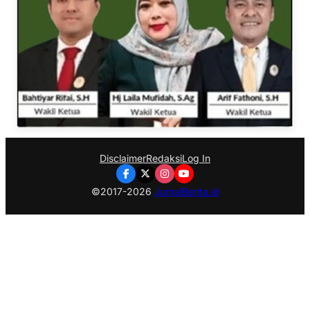
Disclaimer
Redaksi
Log In
©2017-2026
JurnalBerita.id