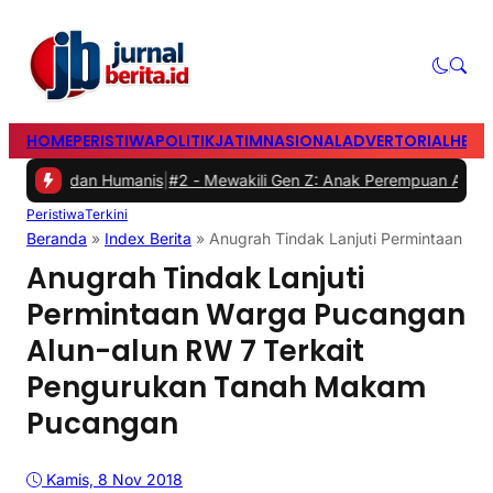
HOME
PERISTIWA
POLITIK
JATIM
NASIONAL
ADVERTORIAL
HEAD
dan Humanis
|
#2 -
Mewakili Gen Z: Anak Perempuan Anugrah Ariyadi,
Peristiwa
Terkini
Beranda
»
Index Berita
»
Anugrah Tindak Lanjuti Permintaan W
Anugrah Tindak Lanjuti
Permintaan Warga Pucangan
Alun-alun RW 7 Terkait
Pengurukan Tanah Makam
Pucangan
Kamis, 8 Nov 2018