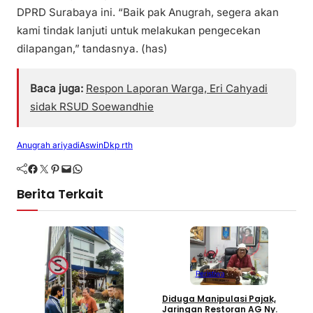
DPRD Surabaya ini. “Baik pak Anugrah, segera akan
kami tindak lanjuti untuk melakukan pengecekan
dilapangan,” tandasnya. (has)
Baca juga:
Respon Laporan Warga, Eri Cahyadi
sidak RSUD Soewandhie
Anugrah ariyadi
Aswin
Dkp rth
Facebook
Twitter
Pinterest
Mail
WhatsApp
Berita Terkait
Peristiwa
R
Diduga Manipulasi Pajak,
C
Jaringan Restoran AG Ny.