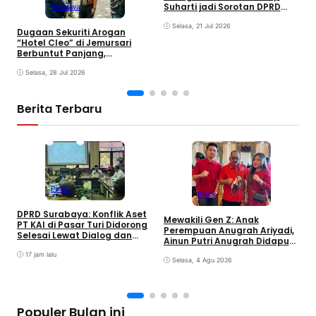
S
Suharti jadi Sorotan DPRD
Peristiwa
Surabaya
Selasa, 21 Jul 2026
Dugaan Sekuriti Arogan
“Hotel Cleo” di Jemursari
Berbuntut Panjang,
Keabsahan Rambu Jalan
Mulai Dipertanyakan
Selasa, 28 Jul 2026
Berita Terbaru
Politik
Politik
S
DPRD Surabaya: Konflik Aset
M
Mewakili Gen Z: Anak
PT KAI di Pasar Turi Didorong
S
Perempuan Anugrah Ariyadi,
Selesai Lewat Dialog dan
K
Ainun Putri Anugrah Didapuk
Humanis
jadi Wakil Ketua PAC PDIP
17 jam lalu
Gubeng Surabaya
Selasa, 4 Agu 2026
Populer Bulan ini