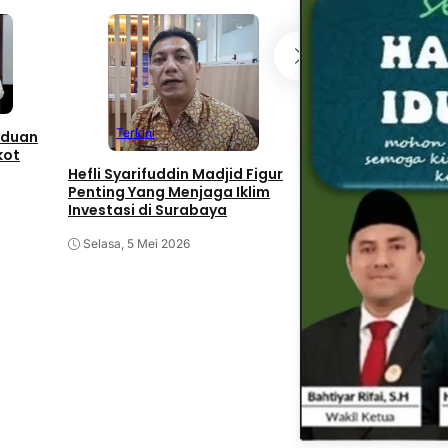
Terkini
Arah Dan Kebijak
Surabaya Keluar D
Terkini
 Aduan
Fiskal
kot
Hefli Syarifuddin Madjid Figur
Selasa, 5 Mei 2026
Penting Yang Menjaga Iklim
Investasi di Surabaya
Selasa, 5 Mei 2026