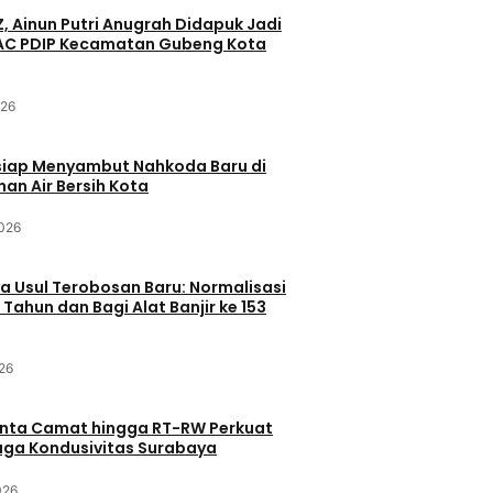
Z, Ainun Putri Anugrah Didapuk Jadi
PAC PDIP Kecamatan Gubeng Kota
026
siap Menyambut Nahkoda Baru di
an Air Bersih Kota
2026
 Usul Terobosan Baru: Normalisasi
 Tahun dan Bagi Alat Banjir ke 153
26
inta Camat hingga RT-RW Perkuat
Jaga Kondusivitas Surabaya
026