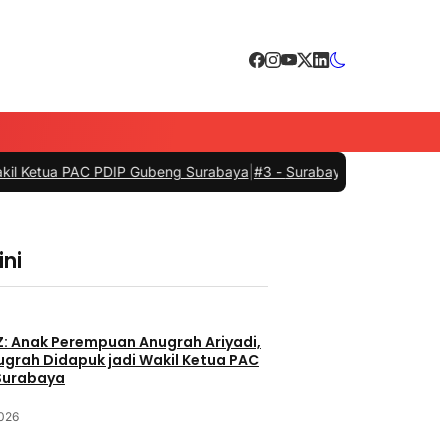
DIP Gubeng Surabaya
|
#3 -
Surabaya Bersiap Menyambut Nahkoda Baru
ini
Z: Anak Perempuan Anugrah Ariyadi,
nugrah Didapuk jadi Wakil Ketua PAC
Surabaya
2026