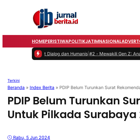
HOME
PERISTIWA
POLITIK
JATIM
NASIONAL
ADVERT
Lewat Dialog dan Humanis
|
#2 -
Mewakili Gen Z: Anak Perempuan Anu
Terkini
Beranda
»
Index Berita
»
PDIP Belum Turunkan Surat Rekomenda
PDIP Belum Turunkan Su
Untuk Pilkada Surabaya
Rabu, 5 Jun 2024