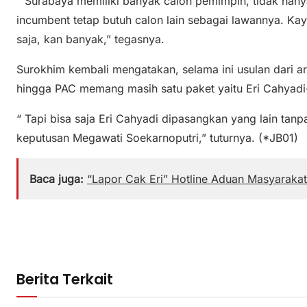
“ Surabaya memiliki banyak calon pemimpin, tidak hanya
incumbent tetap butuh calon lain sebagai lawannya. Ka
saja, kan banyak,” tegasnya.
Surokhim kembali mengatakan, selama ini usulan dari 
hingga PAC memang masih satu paket yaitu Eri Cahyadi
“ Tapi bisa saja Eri Cahyadi dipasangkan yang lain tanp
keputusan Megawati Soekarnoputri,” tuturnya. (*JB01)
Baca juga:
“Lapor Cak Eri” Hotline Aduan Masyaraka
Berita Terkait