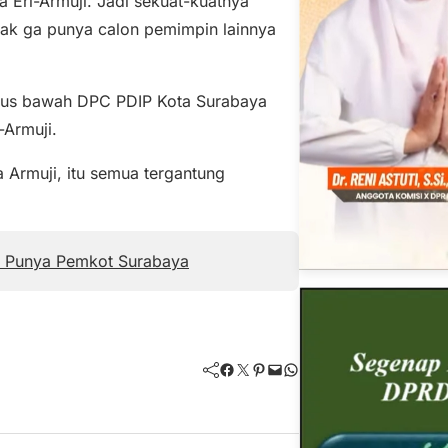
 Eri-Armuji. Jadi sekuat-kuatnya
yak ga punya calon pemimpin lainnya
arus bawah DPC PDIP Kota Surabaya
-Armuji.
a Armuji, itu semua tergantung
t Punya Pemkot Surabaya
Facebook
Twitter
Pinterest
Mail
WhatsApp