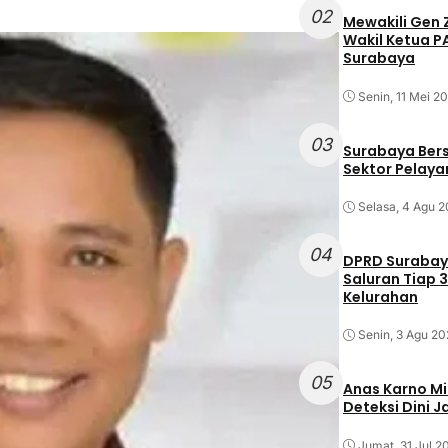
02
Mewakili Gen 
Wakil Ketua 
Surabaya
Senin, 11 Mei 2
03
Surabaya Ber
Sektor Pelayan
Selasa, 4 Agu 
04
DPRD Surabaya
Saluran Tiap 3
Kelurahan
Senin, 3 Agu 20
05
Anas Karno M
Deteksi Dini 
Jumat, 31 Jul 2