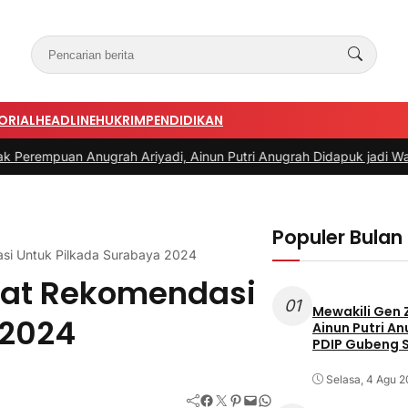
ORIAL
HEADLINE
HUKRIM
PENDIDIKAN
grah Ariyadi, Ainun Putri Anugrah Didapuk jadi Wakil Ketua PAC P
Populer Bulan 
si Untuk Pilkada Surabaya 2024
rat Rekomendasi
01
Mewakili Gen 
 2024
Ainun Putri A
PDIP Gubeng 
Selasa, 4 Agu 
Facebook
Twitter
Pinterest
Mail
WhatsApp