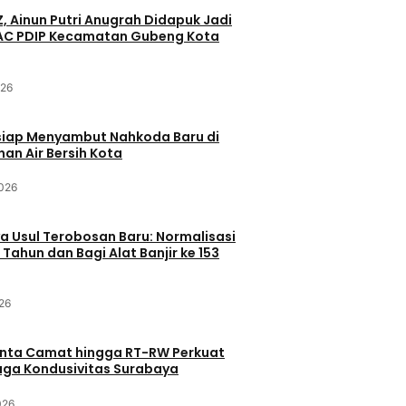
Z, Ainun Putri Anugrah Didapuk Jadi
PAC PDIP Kecamatan Gubeng Kota
026
siap Menyambut Nahkoda Baru di
an Air Bersih Kota
2026
 Usul Terobosan Baru: Normalisasi
 Tahun dan Bagi Alat Banjir ke 153
26
inta Camat hingga RT-RW Perkuat
Jaga Kondusivitas Surabaya
026