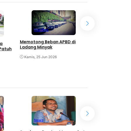
Headline
Headline
Berdiri di Atas P
Memotong Beban APBD di
ya
Jalan yang Krusial
Ladang Minyak
Patuh
Senin, 22 Jun 2026
Kamis, 25 Jun 2026
News
News
Cari Pemimpin Bers