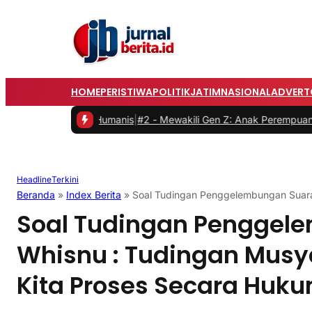
HOME
PERISTIWA
POLITIK
JATIM
NASIONAL
ADVERT
og dan Humanis
|
#2 -
Mewakili Gen Z: Anak Perempuan Anugrah Ariyad
Headline
Terkini
Beranda
»
Index Berita
»
Soal Tudingan Penggelembungan Suara
Soal Tudingan Penggel
Whisnu : Tudingan Musy
Kita Proses Secara Huk