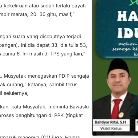
a kekeliruan atau sudah terlalu payah
mpir merata, 20, 30 gitu, masif,”
gan suara yang disebutnya terjadi
gan). Ini dia dapat 33, dia tulis 53,
s cuma 6. Ini masih di TPS yang lain,”
t, Musyafak menegaskan PDIP sengaja
k curang,” katanya, sambil terus
 selulernya,
gikan, kata Musyafak, meminta Bawaslu
oses penghitungan di PPK (tingkat
termasuk planonya (C1) juga. Hanya