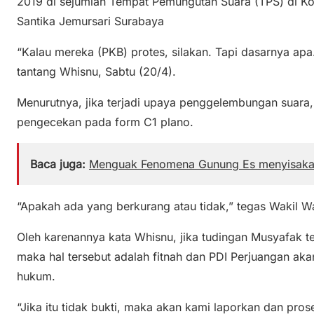
2019 di sejumlah Tempat Pemungutan Suara (TPS) di K
Santika Jemursari Surabaya
“Kalau mereka (PKB) protes, silakan. Tapi dasarnya ap
tantang Whisnu, Sabtu (20/4).
Menurutnya, jika terjadi upaya penggelembungan suara, 
pengecekan pada form C1 plano.
Baca juga:
Menguak Fenomena Gunung Es menyisakan 
“Apakah ada yang berkurang atau tidak,” tegas Wakil Wa
Oleh karenannya kata Whisnu, jika tudingan Musyafak ter
maka hal tersebut adalah fitnah dan PDI Perjuangan ak
hukum.
“Jika itu tidak bukti, maka akan kami laporkan dan pro