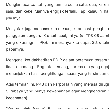
Mungkin ada contoh yang lain itu cuma satu, dua, karen
saja, dan kekeliruannya enggak terlalu. Tapi kalau ini ha
jelasnya.
Musyafak juga menunnukan menunjukkan hasil penghitun
penggelembungan. “Contoh soal, ini ya (di TPS 08 Jamban
yang dikurangi ini PKB. Ini mestinya kita dapat 36, dituli
paparnya.
Mengenai ketidakhadiran PDIP dalam petemuan tersebu
tidak diundang. “Enggak memang, karena dia yang ngaja
menunjukkan hasil penghitungan suara yang tersimpan di
Atas temuan ini, PKB dan Parpol lain yang merasa diru
Surabaya yang punya kewenangan agar menghentikan pr
kecamatan).
“Kedua, minta (suara) di seluruh kotak dihitung ulang, 