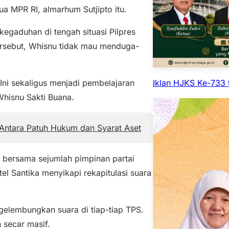
a MPR RI, almarhum Sutjipto itu.
gaduhan di tengah situasi Pilpres
tersebut, Whisnu tidak mau menduga-
Iklan HJKS Ke-733 
 Ini sekaligus menjadi pembelajaran
Whisnu Sakti Buana.
Antara Patuh Hukum dan Syarat Aset
 bersama sejumlah pimpinan partai
el Santika menyikapi rekapitulasi suara
elembungkan suara di tiap-tiap TPS.
 secar masif.