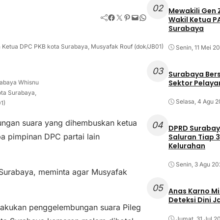
02
Mewakili Gen 
Facebook
Twitter
Pinterest
Mail
WhatsApp
Wakil Ketua 
Surabaya
 Ketua DPC PKB kota Surabaya, Musyafak Rouf (dok/JB01)
Senin, 11 Mei 2
03
Surabaya Ber
Sektor Pelayan
rabaya Whisnu
ta Surabaya,
Selasa, 4 Agu 
1)
ngan suara yang dihembuskan ketua
04
DPRD Surabaya
 pimpinan DPC partai lain
Saluran Tiap 3
Kelurahan
Senin, 3 Agu 20
 Surabaya, meminta agar Musyafak
05
Anas Karno M
Deteksi Dini 
lakukan penggelembungan suara Pileg
Jumat, 31 Jul 2