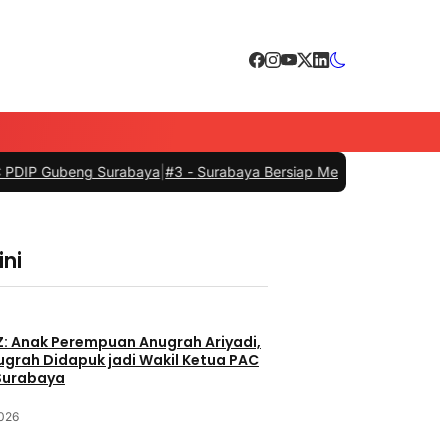
 Surabaya
|
#3 -
Surabaya Bersiap Menyambut Nahkoda Baru di Sektor
ini
m
Z: Anak Perempuan Anugrah Ariyadi,
nugrah Didapuk jadi Wakil Ketua PAC
Surabaya
2026