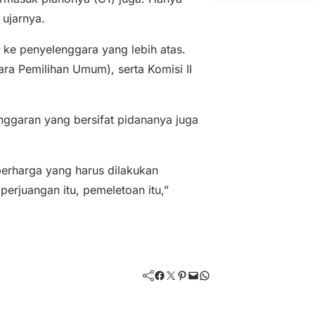
 ujarnya.
r ke penyelenggara yang lebih atas.
a Pemilihan Umum), serta Komisi II
anggaran yang bersifat pidananya juga
 berharga yang harus dilakukan
erjuangan itu, pemeletoan itu,”
Facebook
Twitter
Pinterest
Mail
WhatsApp