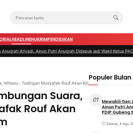
ORIAL
HEADLINE
HUKRIM
PENDIDIKAN
i, Ainun Putri Anugrah Didapuk jadi Wakil Ketua PAC PDIP Gubeng
Populer Bulan 
, Whisnu : Tudingan Musyafak Rouf Akan Kita Proses Secara Huku
embungan Suara,
01
Mewakili Gen 
afak Rouf Akan
Ainun Putri A
PDIP Gubeng 
um
Selasa, 4 Agu 