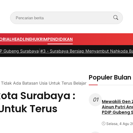
ORIAL
HEADLINE
HUKRIM
PENDIDIKAN
baya
|
#3 -
Surabaya Bersiap Menyambut Nahkoda Baru di Sektor Pela
Populer Bulan 
 Tidak Ada Batasan Usia Untuk Terus Belajar
ota Surabaya :
01
Mewakili Gen 
Untuk Terus
Ainun Putri A
PDIP Gubeng 
Selasa, 4 Agu 