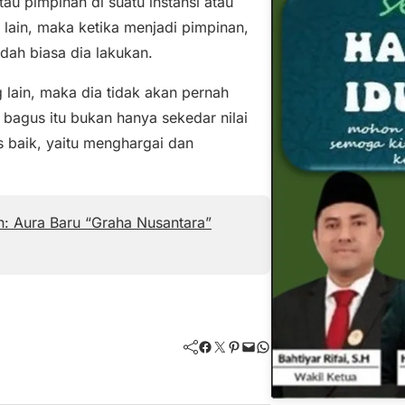
au pimpinan di suatu instansi atau
lain, maka ketika menjadi pimpinan,
udah biasa dia lakukan.
 lain, maka dia tidak akan pernah
 bagus itu bukan hanya sekedar nilai
s baik, yaitu menghargai dan
 Aura Baru “Graha Nusantara”
Facebook
Twitter
Pinterest
Mail
WhatsApp