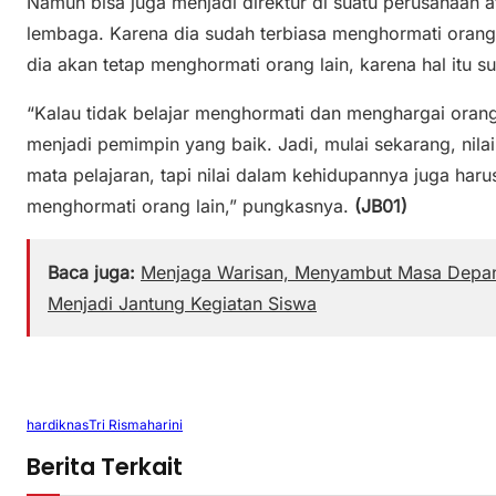
Namun bisa juga menjadi direktur di suatu perusahaan at
lembaga. Karena dia sudah terbiasa menghormati orang 
dia akan tetap menghormati orang lain, karena hal itu s
“Kalau tidak belajar menghormati dan menghargai orang
menjadi pemimpin yang baik. Jadi, mulai sekarang, nilai
mata pelajaran, tapi nilai dalam kehidupannya juga haru
menghormati orang lain,” pungkasnya.
(JB01)
Baca juga:
Menjaga Warisan, Menyambut Masa Depan:
Menjadi Jantung Kegiatan Siswa
hardiknas
Tri Rismaharini
Berita Terkait