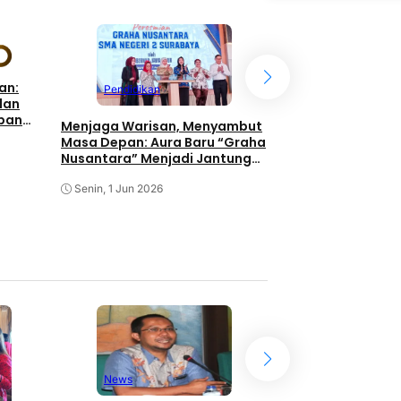
Terkini
an:
Pendidikan
dan
epan
Keadilan Sosial P
Menjaga Warisan, Menyambut
Usai, Potret Dibal
Masa Depan: Aura Baru “Graha
Pancasila
Nusantara” Menjadi Jantung
Kegiatan Siswa
Senin, 1 Jun 2026
Senin, 1 Jun 2026
News
News