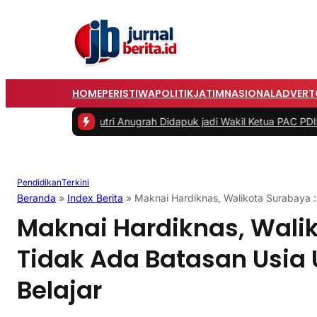
HOME
PERISTIWA
POLITIK
JATIM
NASIONAL
ADVERT
inun Putri Anugrah Didapuk jadi Wakil Ketua PAC PDIP Gubeng Sura
Pendidikan
Terkini
Beranda
»
Index Berita
»
Maknai Hardiknas, Walikota Surabaya :
Maknai Hardiknas, Walik
Tidak Ada Batasan Usia 
Belajar