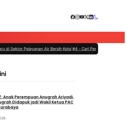
yanan Air Bersih Kota
|
#4 -
Cari Pemimpin Bersih, Eri Cahyadi Buka 
ini
Z: Anak Perempuan Anugrah Ariyadi,
nugrah Didapuk jadi Wakil Ketua PAC
Surabaya
2026