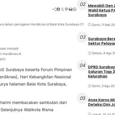
02
Mewakili Gen 
Facebook
Twitter
Pinterest
Mail
WhatsApp
Wakil Ketua 
Surabaya
a dalam peringatan Hardiknas di Balai Kota Surabaya (*/
Senin, 11 Mei 2
03
Surabaya Ber
Sektor Pelayan
 saat menjadi
Selasa, 4 Agu 
n Hardiknas di
B01)
04
DPRD Surabaya
ot) Surabaya beserta Forum Pimpinan
Saluran Tiap 3
Kelurahan
rdiknas), Hari Kebangkitan Nasional
urya halaman Balai Kota Surabaya,
Senin, 3 Agu 20
05
Anas Karno M
aharini membacakan sambutan dari
Deteksi Dini 
 Selanjutnya Walikota Risma
Jumat, 31 Jul 2