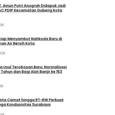
Z, Ainun Putri Anugrah Didapuk Jadi
PAC PDIP Kecamatan Gubeng Kota
026
siap Menyambut Nahkoda Baru di
an Air Bersih Kota
2026
 Usul Terobosan Baru: Normalisasi
 Tahun dan Bagi Alat Banjir ke 153
26
inta Camat hingga RT-RW Perkuat
Jaga Kondusivitas Surabaya
026