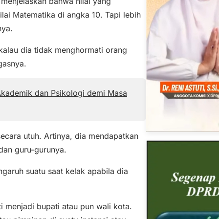
 menjelaskan bahwa nilai yang
ai Matematika di angka 10. Tapi lebih
nya.
 kalau dia tidak menghormati orang
egasnya.
Akademik dan Psikologi demi Masa
a secara utuh. Artinya, dia mendapatkan
 dan guru-gurunya.
ngaruh suatu saat kelak apabila dia
 menjadi bupati atau pun wali kota.