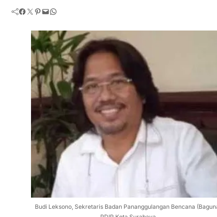
Facebook
Twitter
Pinterest
Mail
WhatsApp
Budi Leksono, Sekretaris Badan Pananggulangan Bencana (Bagun
PDIP Kota Surabaya