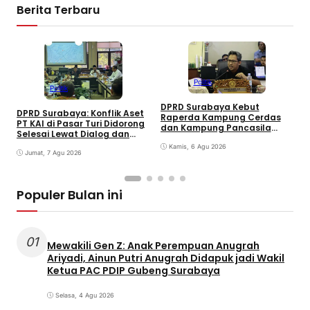
Berita Terbaru
Politik
Politik
DPRD Surabaya Kebut
DPRD Surabaya: Konflik Aset
Raperda Kampung Cerdas
M
PT KAI di Pasar Turi Didorong
dan Kampung Pancasila
P
Selesai Lewat Dialog dan
dalam 30 Hari
A
Humanis
Kamis, 6 Agu 2026
j
Jumat, 7 Agu 2026
G
Populer Bulan ini
01
Mewakili Gen Z: Anak Perempuan Anugrah
Ariyadi, Ainun Putri Anugrah Didapuk jadi Wakil
Ketua PAC PDIP Gubeng Surabaya
Selasa, 4 Agu 2026