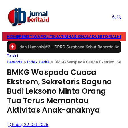
HOME
PERISTIWA
POLITIK
JATIM
NASIONAL
ADVERTORIAL
HEAD
dan Humanis
|
#2 -
DPRD Surabaya Kebut Raperda Kampung Cerdas da
Terkini
Beranda
»
Index Berita
»
BMKG Waspada Cuaca Ekstrem, Sekreta
BMKG Waspada Cuaca
Ekstrem, Sekretaris Baguna
Budi Leksono Minta Orang
Tua Terus Memantau
Aktivitas Anak-anaknya
Rabu, 22 Okt 2025