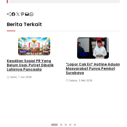
Facebook
Twitter
Pinterest
Mail
WhatsApp
Berita Terkait
Terkini
Terkini
Keadilan Sosial PR Yang
“Lapor Cak Eri” Hotline Aduan
Belum Usai, Potret Dibalik
Masyarakat Punya Pemkot
Lahirnya Pancasila
H
Surabaya
P
Senin, 1 Jun 2026
I
Selasa, 5 Mei 2026