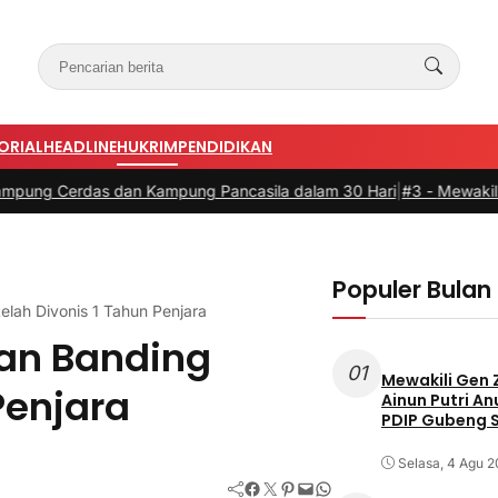
ORIAL
HEADLINE
HUKRIM
PENDIDIKAN
 dan Kampung Pancasila dalam 30 Hari
|
#3 -
Mewakili Gen Z: Anak
Populer Bulan 
lah Divonis 1 Tahun Penjara
an Banding
01
Mewakili Gen 
Penjara
Ainun Putri A
PDIP Gubeng 
Selasa, 4 Agu 
Facebook
Twitter
Pinterest
Mail
WhatsApp