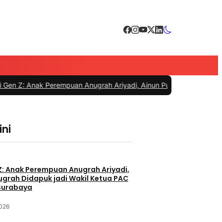
 Perempuan Anugrah Ariyadi, Ainun Putri Anugrah Didapuk jadi Wak
ini
Z: Anak Perempuan Anugrah Ariyadi,
nugrah Didapuk jadi Wakil Ketua PAC
Surabaya
2026