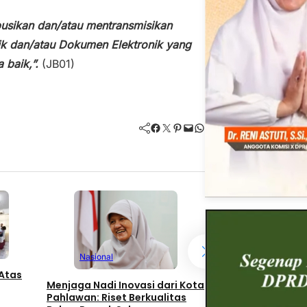
busikan dan/atau mentransmisikan
ik dan/atau Dokumen Elektronik yang
 baik,”.
(JB01)
Facebook
Twitter
Pinterest
Mail
WhatsApp
Nasional
Menjaga Nadi Inovasi dari Kota
Nasional
Pahlawan: Riset Berkualitas