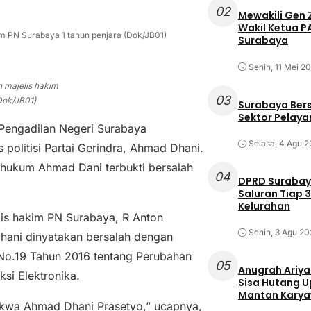
02
Mewakili Gen 
Wakil Ketua 
m PN Surabaya 1 tahun penjara (Dok/JB01)
Surabaya
Senin, 11 Mei 2
 majelis hakim
03
Dok/JB01)
Surabaya Ber
Sektor Pelayan
 Pengadilan Negeri Surabaya
Selasa, 4 Agu 
 politisi Partai Gerindra, Ahmad Dhani.
 hukum Ahmad Dani terbukti bersalah
04
DPRD Surabaya
Saluran Tiap 3
Kelurahan
is hakim PN Surabaya, R Anton
Senin, 3 Agu 20
ni dinyatakan bersalah dengan
I No.19 Tahun 2016 tentang Perubahan
05
Anugrah Ariya
si Elektronika.
Sisa Hutang Up
Mantan Kary
akwa Ahmad Dhani Prasetyo,” ucapnya,