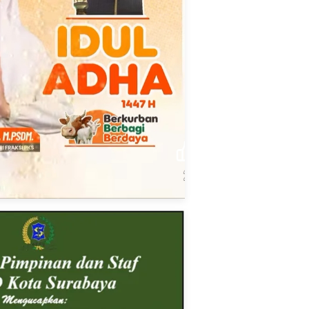
Hukrim
Korupsi Anggaran Pakan Rp
10,2 Miliar, Mantan Dirut Kebun
Binatang Surabaya Ditahan
Nasion
Kejati Jatim