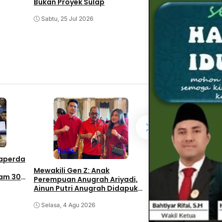
Bukan Proyek Sulap
Muspimnas Pere
Bangsa PKB Digelar
Sabtu, 25 Jul 2026
Mufidah Instruksi
Surabaya Tancap 
Akar Rumput
Jumat, 24 Jul 2026
News
Politik
Raperda
Surabaya Bersia
Nahkoda Baru di S
Mewakili Gen Z: Anak
am 30
Pelayanan Air Ber
Perempuan Anugrah Ariyadi,
Ainun Putri Anugrah Didapuk
Selasa, 4 Agu 2026
jadi Wakil Ketua PAC PDIP
Gubeng Surabaya
Selasa, 4 Agu 2026