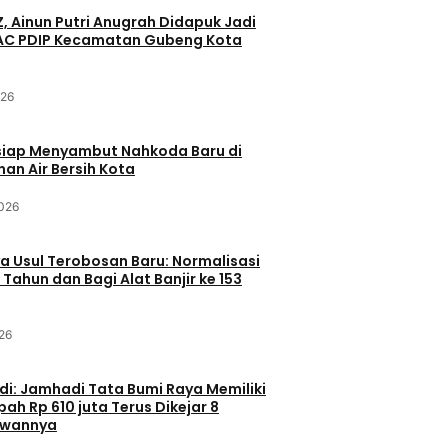
Z, Ainun Putri Anugrah Didapuk Jadi
PAC PDIP Kecamatan Gubeng Kota
026
siap Menyambut Nahkoda Baru di
an Air Bersih Kota
2026
 Usul Terobosan Baru: Normalisasi
 Tahun dan Bagi Alat Banjir ke 153
26
di: Jamhadi Tata Bumi Raya Memiliki
ah Rp 610 juta Terus Dikejar 8
awannya