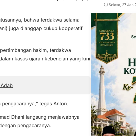
Selasa, 27 Jan 
utusannya, bahwa terdakwa selama
ni) juga dianggap cukup kooperatif
pertimbangan hakim, terdakwa
dalam kasus ujaran kebencian yang kini
n Adab
an pengacaranya,” tegas Anton.
Ahmad Dhani langsung menjawabnya
i dengan pengacaranya.