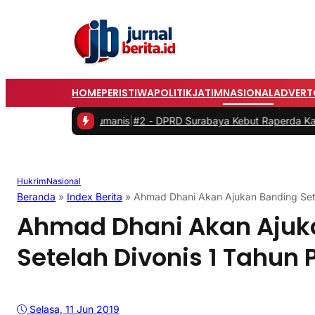
HOME
PERISTIWA
POLITIK
JATIM
NASIONAL
ADVERT
og dan Humanis
|
#2 -
DPRD Surabaya Kebut Raperda Kampung Cerdas
Hukrim
Nasional
Beranda
»
Index Berita
»
Ahmad Dhani Akan Ajukan Banding Sete
Ahmad Dhani Akan Ajuk
Setelah Divonis 1 Tahun 
Selasa, 11 Jun 2019