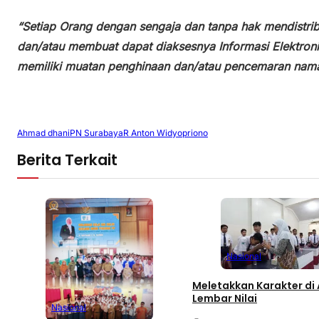
“Setiap Orang dengan sengaja dan tanpa hak mendistri
dan/atau membuat dapat diaksesnya Informasi Elektron
memiliki muatan penghinaan dan/atau pencemaran nama
Ahmad dhani
PN Surabaya
R Anton Widyopriono
Berita Terkait
Nasional
Meletakkan Karakter di Atas
Lembar Nilai
Nasional