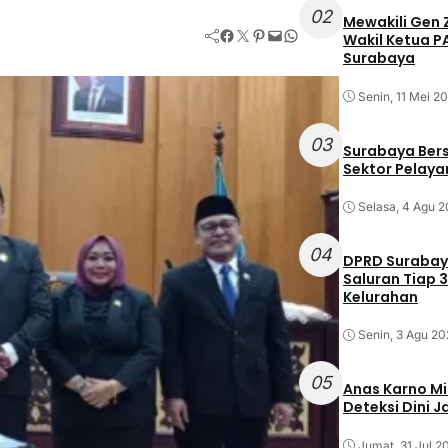
02
Mewakili Gen 
Facebook
Twitter
Pinterest
Mail
WhatsApp
Wakil Ketua 
Surabaya
Senin, 11 Mei 2
03
Surabaya Ber
Sektor Pelayan
Selasa, 4 Agu 
04
DPRD Surabaya
Saluran Tiap 3
Kelurahan
Senin, 3 Agu 20
05
Anas Karno M
Deteksi Dini 
Jumat, 31 Jul 2