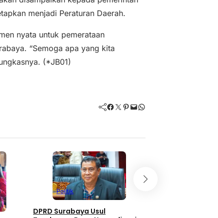
etapkan menjadi Peraturan Daerah.
umen nyata untuk pemerataan
rabaya. “Semoga apa yang kita
 pungkasnya. (*JB01)
Facebook
Twitter
Pinterest
Mail
WhatsApp
Politik
Politik
DPRD Surabaya Usul