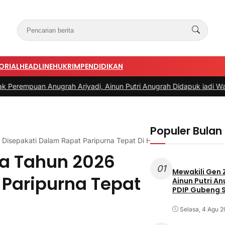
ORIAL
HEADLINE
HUKRIM
PENDIDIKAN
grah Ariyadi, Ainun Putri Anugrah Didapuk jadi Wakil Ketua PAC 
Populer Bulan 
isepakati Dalam Rapat Paripurna Tepat Di Hari Pahlawan
a Tahun 2026
01
Mewakili Gen 
 Paripurna Tepat
Ainun Putri A
PDIP Gubeng 
Selasa, 4 Agu 