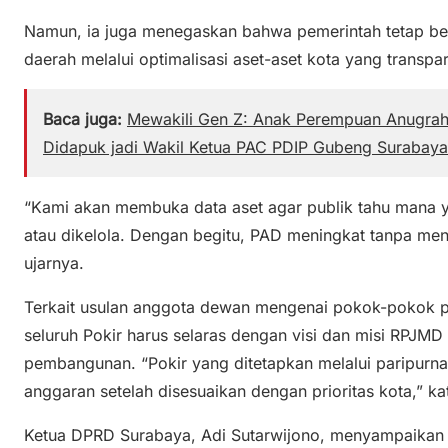
Namun, ia juga menegaskan bahwa pemerintah tetap b
daerah melalui optimalisasi aset-aset kota yang transp
Baca juga:
Mewakili Gen Z: Anak Perempuan Anugrah 
Didapuk jadi Wakil Ketua PAC PDIP Gubeng Surabaya
“Kami akan membuka data aset agar publik tahu mana y
atau dikelola. Dengan begitu, PAD meningkat tanpa me
ujarnya.
Terkait usulan anggota dewan mengenai pokok-pokok pi
seluruh Pokir harus selaras dengan visi dan misi RPJMD 
pembangunan. “Pokir yang ditetapkan melalui paripur
anggaran setelah disesuaikan dengan prioritas kota,” ka
Ketua DPRD Surabaya, Adi Sutarwijono, menyampaikan ap