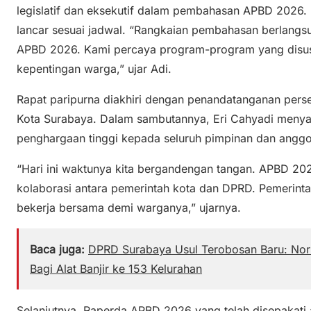
legislatif dan eksekutif dalam pembahasan APBD 2026. I
lancar sesuai jadwal. “Rangkaian pembahasan berlangsu
APBD 2026. Kami percaya program-program yang disus
kepentingan warga,” ujar Adi.
Rapat paripurna diakhiri dengan penandatanganan pers
Kota Surabaya. Dalam sambutannya, Eri Cahyadi menya
penghargaan tinggi kepada seluruh pimpinan dan anggo
“Hari ini waktunya kita bergandengan tangan. APBD 20
kolaborasi antara pemerintah kota dan DPRD. Pemerint
bekerja bersama demi warganya,” ujarnya.
Baca juga:
DPRD Surabaya Usul Terobosan Baru: Norm
Bagi Alat Banjir ke 153 Kelurahan
Selanjutnya, Raperda APBD 2026 yang telah disepakati