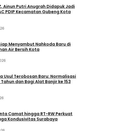
Z, Ainun Putri Anugrah Didapuk Jadi
PAC PDIP Kecamatan Gubeng Kota
026
siap Menyambut Nahkoda Baru di
an Air Bersih Kota
2026
 Usul Terobosan Baru: Normalisasi
 Tahun dan Bagi Alat Banjir ke 153
26
inta Camat hingga RT-RW Perkuat
Jaga Kondusivitas Surabaya
026