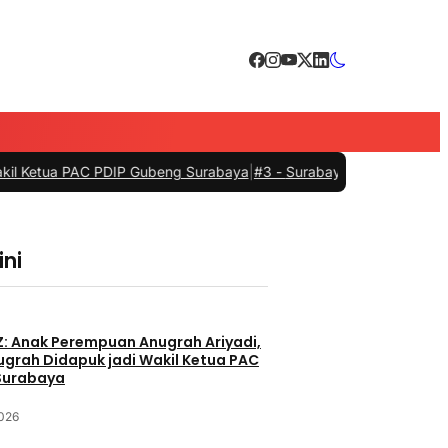
PDIP Gubeng Surabaya
|
#3 -
Surabaya Bersiap Menyambut Nahkoda Bar
ini
Z: Anak Perempuan Anugrah Ariyadi,
nugrah Didapuk jadi Wakil Ketua PAC
Surabaya
2026