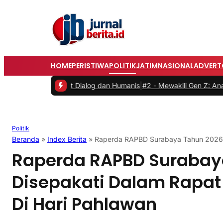
HOME
PERISTIWA
POLITIK
JATIM
NASIONAL
ADVERT
 Lewat Dialog dan Humanis
|
#2 -
Mewakili Gen Z: Anak Perempuan Anu
Politik
Beranda
»
Index Berita
»
Raperda RAPBD Surabaya Tahun 2026 D
Raperda RAPBD Surabay
Disepakati Dalam Rapat
Di Hari Pahlawan