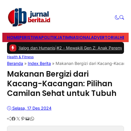
HOME
PERISTIWA
POLITIK
JATIM
NASIONAL
ADVERTORIAL
HEAD
log dan Humanis
|
#2 -
Mewakili Gen Z: Anak Perempuan Anugrah Ariya
Health & Fitness
Beranda
»
Index Berita
»
Makanan Bergizi dari Kacang-Kacangan
Makanan Bergizi dari
Kacang-Kacangan: Pilihan
Camilan Sehat untuk Tubuh
Selasa, 17 Des 2024
Facebook
Twitter
Pinterest
Mail
WhatsApp