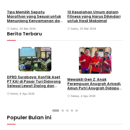
Tips Memilih Sepatu
10 Kesalahan Umum dalam
Marathon yang Sesuai untuk
Fitness yang Harus Dihindari
Menunjang Kenyamanan dan
untuk Hasil Maksimal
Performa
Sabtu, 30 Mar 2024
Sabtu, 30 Mar 2024
Berita Terbaru
Politik
Politik
S
DPRD Surabaya: Konflik Aset
M
Mewakili Gen Z: Anak
PT KAI di Pasar Turi Didorong
S
Perempuan Anugrah Ariyadi,
Selesai Lewat Dialog dan
K
Ainun Putri Anugrah Didapuk
Humanis
jadi Wakil Ketua PAC PDIP
Kamis, 6 Agu 2026
Gubeng Surabaya
Selasa, 4 Agu 2026
Populer Bulan ini