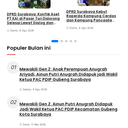
Politik
Politik
DPRD Surabaya Kebut
DPRD Surabaya: Konflik Aset
Raperda Kampung Cerdas
M
PT KAI di Pasar Turi Didorong
dan Kampung Pancasila
P
Selesai Lewat Dialog dan
dalam 30 Hari
A
Humanis
Kamis, 6 Agu 2026
j
Kamis, 6 Agu 2026
G
Populer Bulan ini
01
Mewakili Gen Z: Anak Perempuan Anugrah
Ariyadi, Ainun Putri Anugrah Didapuk jadi Wakil
Ketua PAC PDIP Gubeng Surabaya
Selasa, 4 Agu 2026
02
Mewakili Gen Z, Ainun Putri Anugrah Didapuk
Jadi Wakil Ketua PAC PDIP Kecamatan Gubeng
Kota Surabaya
Senin, 11 Mei 2026