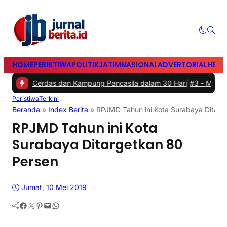
HOME
PERISTIWA
POLITIK
JATIM
NASIONAL
ADVERTORIAL
HEAD
das dan Kampung Pancasila dalam 30 Hari
|
#3 -
Mewakili Gen Z: A
Peristiwa
Terkini
Beranda
»
Index Berita
»
RPJMD Tahun ini Kota Surabaya Ditarg
RPJMD Tahun ini Kota
Surabaya Ditargetkan 80
Persen
Jumat, 10 Mei 2019
Facebook
Twitter
Pinterest
Mail
WhatsApp