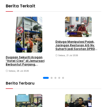
Berita Terkait
Peristiwa
R
Diduga Manipulasi Pajak,
C
Jaringan Restoran AG Ny.
S
Suharti jadi Sorotan DPRD
Peristiwa
Surabaya
Selasa, 21 Jul 2026
Dugaan Sekuriti Arogan
“Hotel Cleo” di Jemursari
Berbuntut Panjang,
Keabsahan Rambu Jalan
Mulai Dipertanyakan
Selasa, 28 Jul 2026
Berita Terbaru