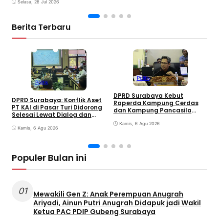
Mulai Dipertanyakan
Selasa, 28 Jul 2026
Berita Terbaru
Politik
Politik
DPRD Surabaya Kebut
DPRD Surabaya: Konflik Aset
Raperda Kampung Cerdas
M
PT KAI di Pasar Turi Didorong
dan Kampung Pancasila
P
Selesai Lewat Dialog dan
dalam 30 Hari
A
Humanis
Kamis, 6 Agu 2026
j
Kamis, 6 Agu 2026
G
Populer Bulan ini
01
Mewakili Gen Z: Anak Perempuan Anugrah
Ariyadi, Ainun Putri Anugrah Didapuk jadi Wakil
Ketua PAC PDIP Gubeng Surabaya