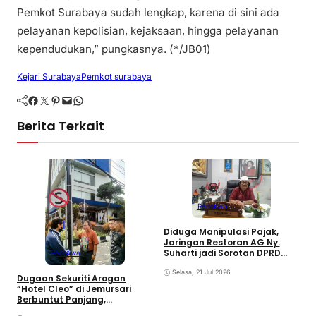
Pemkot Surabaya sudah lengkap, karena di sini ada
pelayanan kepolisian, kejaksaan, hingga pelayanan
kependudukan,” pungkasnya. (*/JB01)
Kejari Surabaya
Pemkot surabaya
Facebook
Twitter
Pinterest
Mail
WhatsApp
Berita Terkait
Peristiwa
R
Diduga Manipulasi Pajak,
C
Jaringan Restoran AG Ny.
S
Suharti jadi Sorotan DPRD
Peristiwa
Surabaya
Selasa, 21 Jul 2026
Dugaan Sekuriti Arogan
“Hotel Cleo” di Jemursari
Berbuntut Panjang,
Keabsahan Rambu Jalan