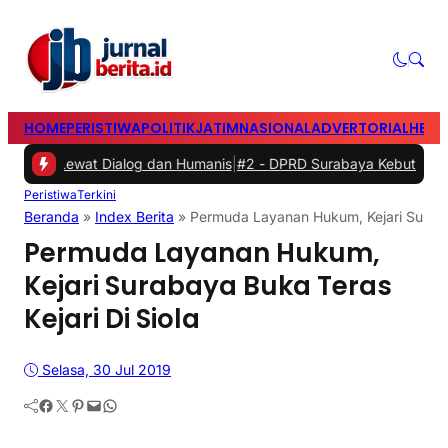
HOME
PERISTIWA
POLITIK
JATIM
NASIONAL
ADVERTORIAL
HEAD
ewat Dialog dan Humanis
|
#2 -
DPRD Surabaya Kebut Raperda Kampu
Peristiwa
Terkini
Beranda
»
Index Berita
»
Permuda Layanan Hukum, Kejari Surabay
Permuda Layanan Hukum,
Kejari Surabaya Buka Teras
Kejari Di Siola
Selasa, 30 Jul 2019
Facebook
Twitter
Pinterest
Mail
WhatsApp