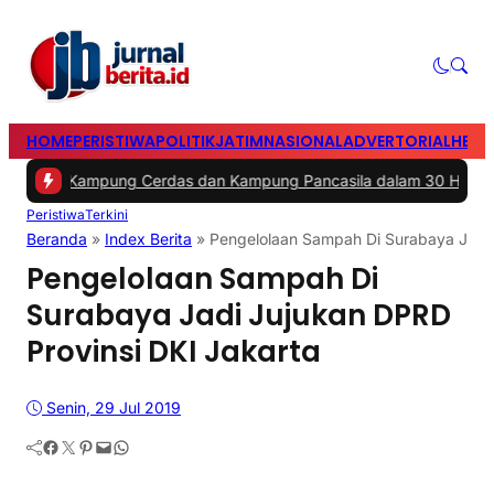
HOME
PERISTIWA
POLITIK
JATIM
NASIONAL
ADVERTORIAL
HEAD
ung Cerdas dan Kampung Pancasila dalam 30 Hari
|
#3 -
Mewakili 
Peristiwa
Terkini
Beranda
»
Index Berita
»
Pengelolaan Sampah Di Surabaya Jadi 
Pengelolaan Sampah Di
Surabaya Jadi Jujukan DPRD
Provinsi DKI Jakarta
Senin, 29 Jul 2019
Facebook
Twitter
Pinterest
Mail
WhatsApp