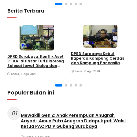
Berita Terbaru
Politik
Politik
DPRD Surabaya Kebut
DPRD Surabaya: Konflik Aset
Raperda Kampung Cerdas
M
PT KAI di Pasar Turi Didorong
dan Kampung Pancasila
P
Selesai Lewat Dialog dan
dalam 30 Hari
A
Humanis
Kamis, 6 Agu 2026
j
Kamis, 6 Agu 2026
G
Populer Bulan ini
01
Mewakili Gen Z: Anak Perempuan Anugrah
Ariyadi, Ainun Putri Anugrah Didapuk jadi Wakil
Ketua PAC PDIP Gubeng Surabaya
Selasa, 4 Agu 2026