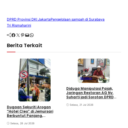
DPRD Provinsi DKI Jakarta
Pengelolaan sampah di Surabaya
Tri Rismaharini
Facebook
Twitter
Pinterest
Mail
WhatsApp
Berita Terkait
Peristiwa
R
Diduga Manipulasi Pajak,
C
Jaringan Restoran AG Ny.
S
Suharti jadi Sorotan DPRD
Peristiwa
Surabaya
Selasa, 21 Jul 2026
Dugaan Sekuriti Arogan
“Hotel Cleo” di Jemursari
Berbuntut Panjang,
Keabsahan Rambu Jalan
Mulai Dipertanyakan
Selasa, 28 Jul 2026