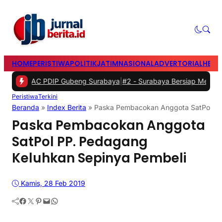
HOME
PERISTIWA
POLITIK
JATIM
NASIONAL
ADVERTORIAL
HEAD
C PDIP Gubeng Surabaya
|
#2 -
Surabaya Bersiap Menyambut Nahkoda B
Peristiwa
Terkini
Beranda
»
Index Berita
»
Paska Pembacokan Anggota SatPol PP
Paska Pembacokan Anggota
SatPol PP. Pedagang
Keluhkan Sepinya Pembeli
Kamis, 28 Feb 2019
Facebook
Twitter
Pinterest
Mail
WhatsApp