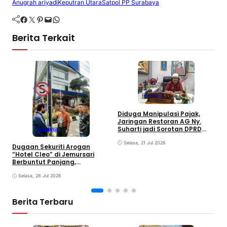
Anugrah ariyadi
Keputran Utara
Satpol PP Surabaya
Facebook
Twitter
Pinterest
Mail
WhatsApp
Berita Terkait
Peristiwa
R
Diduga Manipulasi Pajak,
C
Jaringan Restoran AG Ny.
S
Suharti jadi Sorotan DPRD
Peristiwa
Surabaya
Selasa, 21 Jul 2026
Dugaan Sekuriti Arogan
“Hotel Cleo” di Jemursari
Berbuntut Panjang,
Keabsahan Rambu Jalan
Mulai Dipertanyakan
Selasa, 28 Jul 2026
Berita Terbaru