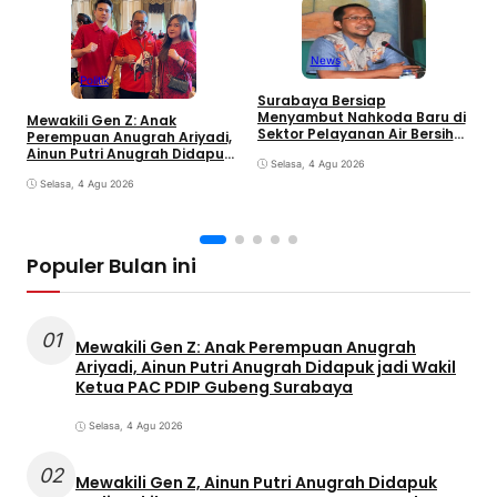
News
Politik
C
Surabaya Bersiap
C
Menyambut Nahkoda Baru di
Mewakili Gen Z: Anak
K
Sektor Pelayanan Air Bersih
Perempuan Anugrah Ariyadi,
Kota
Ainun Putri Anugrah Didapuk
Selasa, 4 Agu 2026
jadi Wakil Ketua PAC PDIP
Gubeng Surabaya
Selasa, 4 Agu 2026
Populer Bulan ini
01
Mewakili Gen Z: Anak Perempuan Anugrah
Ariyadi, Ainun Putri Anugrah Didapuk jadi Wakil
Ketua PAC PDIP Gubeng Surabaya
Selasa, 4 Agu 2026
02
Mewakili Gen Z, Ainun Putri Anugrah Didapuk