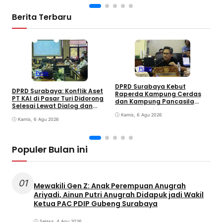
Berita Terbaru
Politik
Politik
DPRD Surabaya Kebut
DPRD Surabaya: Konflik Aset
Raperda Kampung Cerdas
M
PT KAI di Pasar Turi Didorong
dan Kampung Pancasila
P
Selesai Lewat Dialog dan
dalam 30 Hari
A
Humanis
Kamis, 6 Agu 2026
j
Kamis, 6 Agu 2026
G
Populer Bulan ini
01
Mewakili Gen Z: Anak Perempuan Anugrah
Ariyadi, Ainun Putri Anugrah Didapuk jadi Wakil
Ketua PAC PDIP Gubeng Surabaya
Selasa, 4 Agu 2026