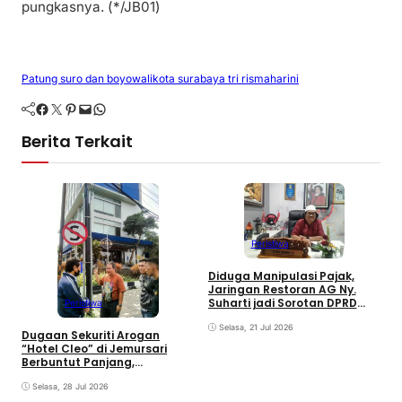
pungkasnya. (*/JB01)
Patung suro dan boyo
walikota surabaya tri rismaharini
Facebook
Twitter
Pinterest
Mail
WhatsApp
Berita Terkait
Peristiwa
R
Diduga Manipulasi Pajak,
C
Jaringan Restoran AG Ny.
S
Suharti jadi Sorotan DPRD
Peristiwa
Surabaya
Selasa, 21 Jul 2026
Dugaan Sekuriti Arogan
“Hotel Cleo” di Jemursari
Berbuntut Panjang,
Keabsahan Rambu Jalan
Mulai Dipertanyakan
Selasa, 28 Jul 2026