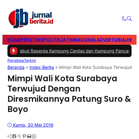
HOME
PERISTIWA
POLITIK
JATIM
NASIONAL
ADVERTORIAL
HEAD
t Raperda Kampung Cerdas dan Kampung Pancasila dalam 30 Hari
|
Peristiwa
Terkini
Beranda
»
Index Berita
»
Mimpi Wali Kota Surabaya Terwujud D
Mimpi Wali Kota Surabaya
Terwujud Dengan
Diresmikannya Patung Suro &
Boyo
Kamis, 30 Mei 2019
Facebook
Twitter
Pinterest
Mail
WhatsApp