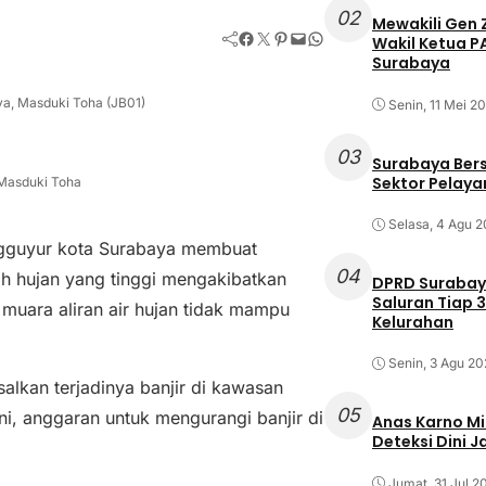
02
Mewakili Gen 
Facebook
Twitter
Pinterest
Mail
WhatsApp
Wakil Ketua 
Surabaya
a, Masduki Toha (JB01)
Senin, 11 Mei 2
03
Surabaya Ber
Sektor Pelayan
Masduki Toha
Selasa, 4 Agu 
gguyur kota Surabaya membuat
04
ah hujan yang tinggi mengakibatkan
DPRD Surabaya
Saluran Tiap 3
i muara aliran air hujan tidak mampu
Kelurahan
Senin, 3 Agu 20
lkan terjadinya banjir di kawasan
05
ini, anggaran untuk mengurangi banjir di
Anas Karno M
Deteksi Dini 
Jumat, 31 Jul 2