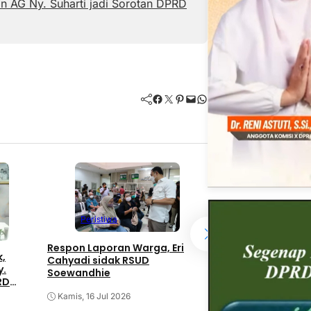
an AG Ny. Suharti jadi Sorotan DPRD
Facebook
Twitter
Pinterest
Mail
WhatsApp
Peristiwa
Peristiwa
Berjuang di Antar
Respon Laporan Warga, Eri
Subuh dan Air Pa
k,
Cahyadi sidak RSUD
y.
Soewandhie
Senin, 22 Jun 2026
RD
Kamis, 16 Jul 2026