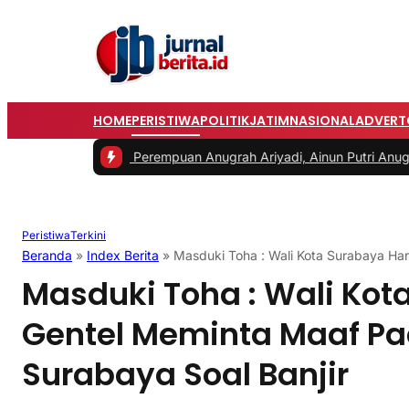
HOME
PERISTIWA
POLITIK
JATIM
NASIONAL
ADVERT
Z: Anak Perempuan Anugrah Ariyadi, Ainun Putri Anugrah Didapuk j
Peristiwa
Terkini
Beranda
»
Index Berita
»
Masduki Toha : Wali Kota Surabaya Ha
Masduki Toha : Wali Kot
Gentel Meminta Maaf P
Surabaya Soal Banjir