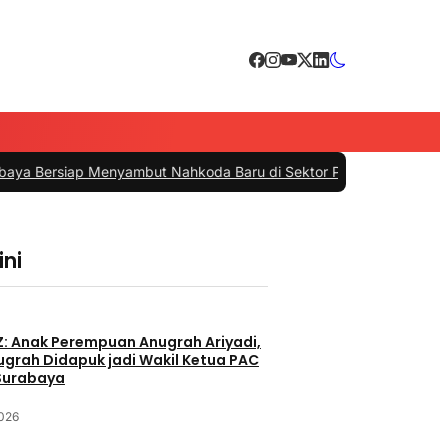
enyambut Nahkoda Baru di Sektor Pelayanan Air Bersih Kota
|
#4 -
C
ini
Z: Anak Perempuan Anugrah Ariyadi,
nugrah Didapuk jadi Wakil Ketua PAC
Surabaya
2026