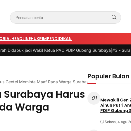
ORIAL
HEADLINE
HUKRIM
PENDIDIKAN
adi Wakil Ketua PAC PDIP Gubeng Surabaya
|
#3 -
Surabaya Bersiap M
Populer Bulan 
rus Gentel Meminta Maaf Pada Warga Surabaya Soal Banjir
a Surabaya Harus
01
Mewakili Gen 
ada Warga
Ainun Putri A
PDIP Gubeng 
Selasa, 4 Agu 