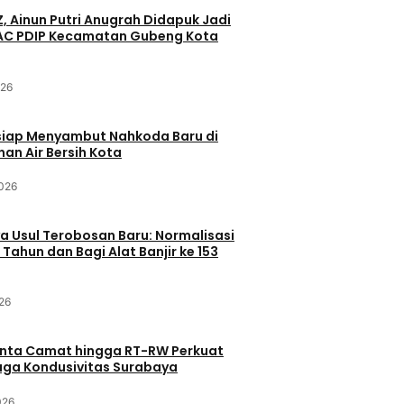
Z, Ainun Putri Anugrah Didapuk Jadi
PAC PDIP Kecamatan Gubeng Kota
026
siap Menyambut Nahkoda Baru di
an Air Bersih Kota
2026
 Usul Terobosan Baru: Normalisasi
 Tahun dan Bagi Alat Banjir ke 153
26
inta Camat hingga RT-RW Perkuat
Jaga Kondusivitas Surabaya
026