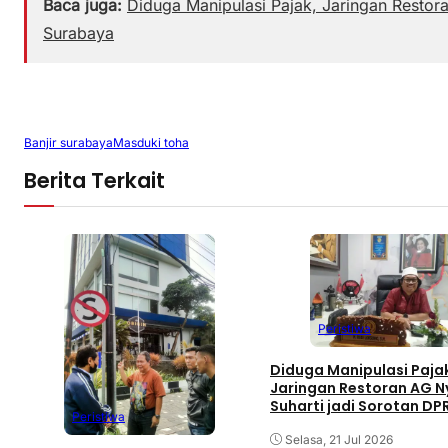
Baca juga:
Diduga Manipulasi Pajak, Jaringan Restor
Surabaya
Banjir surabaya
Masduki toha
Berita Terkait
Peristiwa
Diduga Manipulasi Paja
Jaringan Restoran AG N
Suharti jadi Sorotan DP
Peristiwa
Surabaya
Selasa, 21 Jul 2026