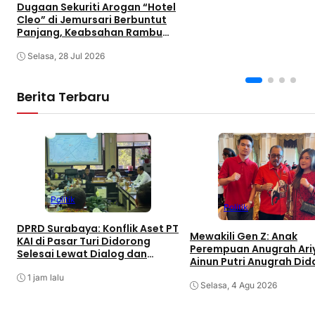
Dugaan Sekuriti Arogan “Hotel
Cleo” di Jemursari Berbuntut
Panjang, Keabsahan Rambu
Jalan Mulai Dipertanyakan
Selasa, 28 Jul 2026
Berita Terbaru
Politik
Politik
DPRD Surabaya: Konflik Aset PT
Mewakili Gen Z: Anak
KAI di Pasar Turi Didorong
Perempuan Anugrah Ariy
Selesai Lewat Dialog dan
Ainun Putri Anugrah Di
Humanis
jadi Wakil Ketua PAC PD
1 jam lalu
Gubeng Surabaya
Selasa, 4 Agu 2026