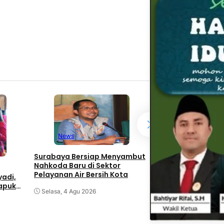
News
News
Cari Pemimpin Bers
Surabaya Bersiap Menyambut
Cahyadi Buka Sele
Nahkoda Baru di Sektor
Secara Nasional
Pelayanan Air Bersih Kota
adi,
Senin, 3 Agu 2026
dapuk
Selasa, 4 Agu 2026
IP