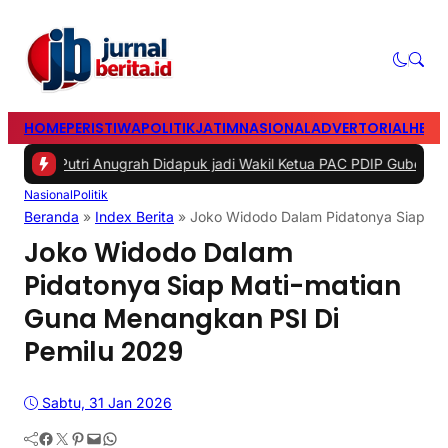
HOME
PERISTIWA
POLITIK
JATIM
NASIONAL
ADVERTORIAL
HEAD
ri Anugrah Didapuk jadi Wakil Ketua PAC PDIP Gubeng Surabaya
|
#3
Nasional
Politik
Beranda
»
Index Berita
»
Joko Widodo Dalam Pidatonya Siap Ma
Joko Widodo Dalam
Pidatonya Siap Mati-matian
Guna Menangkan PSI Di
Pemilu 2029
Sabtu, 31 Jan 2026
Facebook
Twitter
Pinterest
Mail
WhatsApp