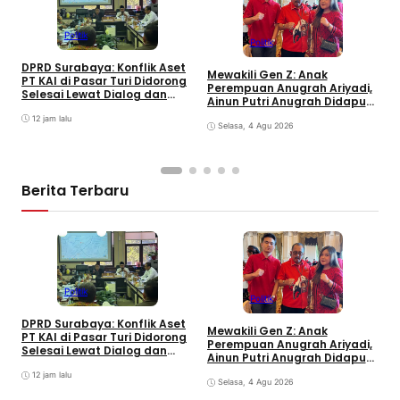
Politik
Politik
DPRD Surabaya: Konflik Aset
Mewakili Gen Z: Anak
PT KAI di Pasar Turi Didorong
Perempuan Anugrah Ariyadi,
Selesai Lewat Dialog dan
Ainun Putri Anugrah Didapuk
B
Humanis
jadi Wakil Ketua PAC PDIP
B
12 jam lalu
Gubeng Surabaya
Selasa, 4 Agu 2026
Berita Terbaru
Politik
Politik
S
DPRD Surabaya: Konflik Aset
M
Mewakili Gen Z: Anak
PT KAI di Pasar Turi Didorong
S
Perempuan Anugrah Ariyadi,
Selesai Lewat Dialog dan
K
Ainun Putri Anugrah Didapuk
Humanis
jadi Wakil Ketua PAC PDIP
12 jam lalu
Gubeng Surabaya
Selasa, 4 Agu 2026