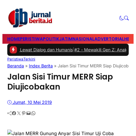
HOME
PERISTIWA
POLITIK
JATIM
NASIONAL
ADVERTORIAL
HEAD
i Lewat Dialog dan Humanis
|
#2 -
Mewakili Gen Z: Anak Perempuan An
Peristiwa
Terkini
Beranda
»
Index Berita
»
Jalan Sisi Timur MERR Siap Diujicobak
Jalan Sisi Timur MERR Siap
Diujicobakan
Jumat, 10 Mei 2019
Facebook
Twitter
Pinterest
Mail
WhatsApp