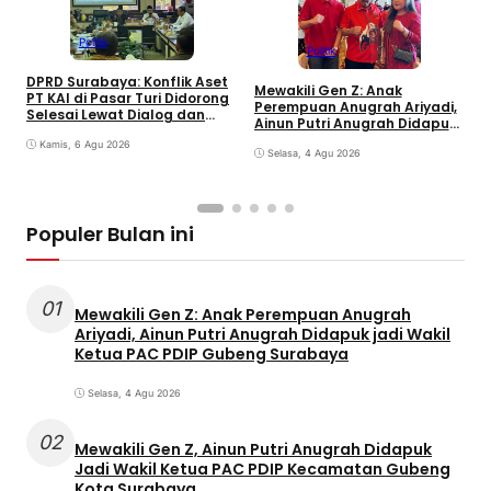
Politik
Politik
S
DPRD Surabaya: Konflik Aset
M
Mewakili Gen Z: Anak
PT KAI di Pasar Turi Didorong
S
Perempuan Anugrah Ariyadi,
Selesai Lewat Dialog dan
K
Ainun Putri Anugrah Didapuk
Humanis
jadi Wakil Ketua PAC PDIP
Kamis, 6 Agu 2026
Gubeng Surabaya
Selasa, 4 Agu 2026
Populer Bulan ini
01
Mewakili Gen Z: Anak Perempuan Anugrah
Ariyadi, Ainun Putri Anugrah Didapuk jadi Wakil
Ketua PAC PDIP Gubeng Surabaya
Selasa, 4 Agu 2026
02
Mewakili Gen Z, Ainun Putri Anugrah Didapuk
Jadi Wakil Ketua PAC PDIP Kecamatan Gubeng
Kota Surabaya