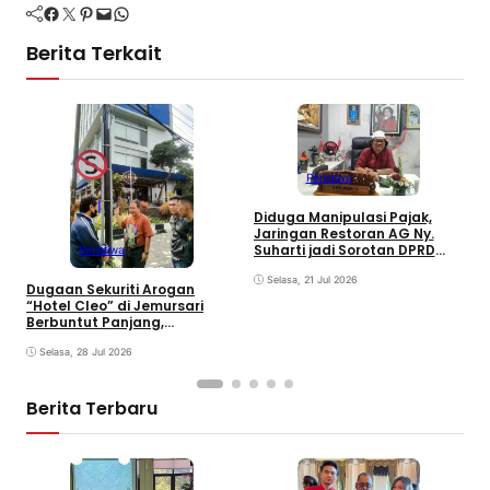
Facebook
Twitter
Pinterest
Mail
WhatsApp
Berita Terkait
Peristiwa
R
Diduga Manipulasi Pajak,
C
Jaringan Restoran AG Ny.
S
Suharti jadi Sorotan DPRD
Peristiwa
Surabaya
Selasa, 21 Jul 2026
Dugaan Sekuriti Arogan
“Hotel Cleo” di Jemursari
Berbuntut Panjang,
Keabsahan Rambu Jalan
Mulai Dipertanyakan
Selasa, 28 Jul 2026
Berita Terbaru