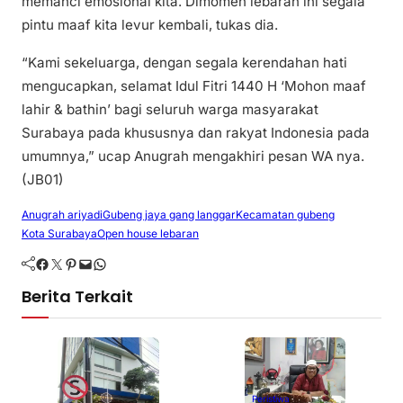
memanci emosional kita. Dimomen lebaran ini segala
pintu maaf kita levur kembali, tukas dia.
“Kami sekeluarga, dengan segala kerendahan hati
mengucapkan, selamat Idul Fitri 1440 H ‘Mohon maaf
lahir & bathin’ bagi seluruh warga masyarakat
Surabaya pada khususnya dan rakyat Indonesia pada
umumnya,” ucap Anugrah mengakhiri pesan WA nya.
(JB01)
Anugrah ariyadi
Gubeng jaya gang langgar
Kecamatan gubeng
Kota Surabaya
Open house lebaran
Facebook
Twitter
Pinterest
Mail
WhatsApp
Berita Terkait
Peristiwa