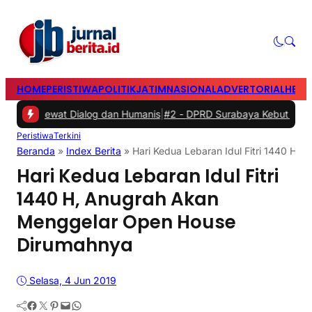
HOME
PERISTIWA
POLITIK
JATIM
NASIONAL
ADVERTORIAL
HEAD
ewat Dialog dan Humanis
|
#2 -
DPRD Surabaya Kebut Raperda Kampun
Peristiwa
Terkini
Beranda
»
Index Berita
»
Hari Kedua Lebaran Idul Fitri 1440 H
Hari Kedua Lebaran Idul Fitri
1440 H, Anugrah Akan
Menggelar Open House
Dirumahnya
Selasa, 4 Jun 2019
Facebook
Twitter
Pinterest
Mail
WhatsApp