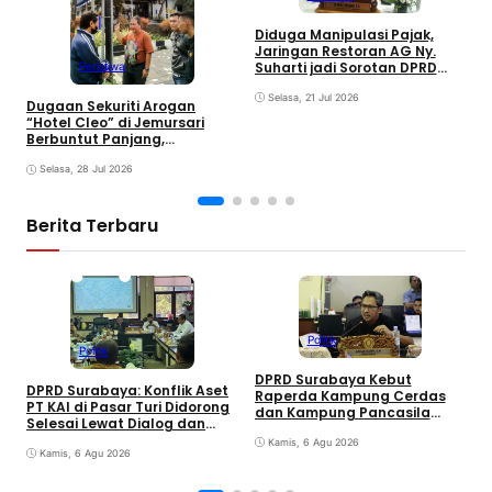
R
Diduga Manipulasi Pajak,
C
Jaringan Restoran AG Ny.
S
Suharti jadi Sorotan DPRD
Peristiwa
Surabaya
Selasa, 21 Jul 2026
Dugaan Sekuriti Arogan
“Hotel Cleo” di Jemursari
Berbuntut Panjang,
Keabsahan Rambu Jalan
Mulai Dipertanyakan
Selasa, 28 Jul 2026
Berita Terbaru
Politik
Politik
DPRD Surabaya Kebut
DPRD Surabaya: Konflik Aset
Raperda Kampung Cerdas
M
PT KAI di Pasar Turi Didorong
dan Kampung Pancasila
P
Selesai Lewat Dialog dan
dalam 30 Hari
A
Humanis
Kamis, 6 Agu 2026
j
Kamis, 6 Agu 2026
G