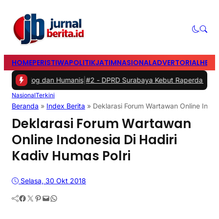
HOME
PERISTIWA
POLITIK
JATIM
NASIONAL
ADVERTORIAL
HEAD
log dan Humanis
|
#2 -
DPRD Surabaya Kebut Raperda Kampung Cerda
Nasional
Terkini
Beranda
»
Index Berita
»
Deklarasi Forum Wartawan Online Indone
Deklarasi Forum Wartawan
Online Indonesia Di Hadiri
Kadiv Humas Polri
Selasa, 30 Okt 2018
Facebook
Twitter
Pinterest
Mail
WhatsApp