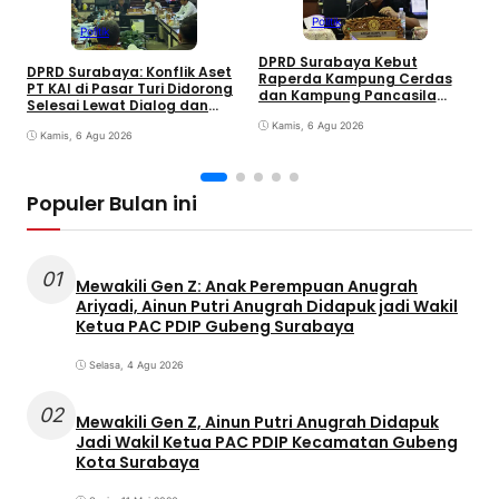
Politik
Politik
DPRD Surabaya Kebut
DPRD Surabaya: Konflik Aset
Raperda Kampung Cerdas
M
PT KAI di Pasar Turi Didorong
dan Kampung Pancasila
P
Selesai Lewat Dialog dan
dalam 30 Hari
A
Humanis
Kamis, 6 Agu 2026
j
Kamis, 6 Agu 2026
G
Populer Bulan ini
01
Mewakili Gen Z: Anak Perempuan Anugrah
Ariyadi, Ainun Putri Anugrah Didapuk jadi Wakil
Ketua PAC PDIP Gubeng Surabaya
Selasa, 4 Agu 2026
02
Mewakili Gen Z, Ainun Putri Anugrah Didapuk
Jadi Wakil Ketua PAC PDIP Kecamatan Gubeng
Kota Surabaya