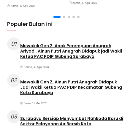
A
Humanis
Kamis, 6 Agu 2026
j
Kamis, 6 Agu 2026
G
Populer Bulan ini
01
Mewakili Gen Z: Anak Perempuan Anugrah
Ariyadi, Ainun Putri Anugrah Didapuk jadi Wakil
Ketua PAC PDIP Gubeng Surabaya
Selasa, 4 Agu 2026
02
Mewakili Gen Z, Ainun Putri Anugrah Didapuk
Jadi Wakil Ketua PAC PDIP Kecamatan Gubeng
Kota Surabaya
Senin, 11 Mei 2026
03
Surabaya Bersiap Menyambut Nahkoda Baru di
Sektor Pelayanan Air Bersih Kota