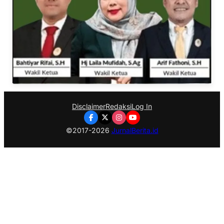
Disclaimer
Redaksi
Log In
©2017-2026
JurnalBerita.id