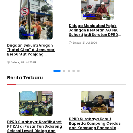
Peristiwa
R
Diduga Manipulasi Pajak,
C
Jaringan Restoran AG Ny.
S
Suharti jadi Sorotan DPRD
Peristiwa
Surabaya
Selasa, 21 Jul 2026
Dugaan Sekuriti Arogan
“Hotel Cleo” di Jemursari
Berbuntut Panjang,
Keabsahan Rambu Jalan
Mulai Dipertanyakan
Selasa, 28 Jul 2026
Berita Terbaru
Politik
Politik
DPRD Surabaya Kebut
DPRD Surabaya: Konflik Aset
Raperda Kampung Cerdas
M
PT KAI di Pasar Turi Didorong
dan Kampung Pancasila
P
Selesai Lewat Dialog dan
dalam 30 Hari