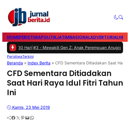
HOME
PERISTIWA
POLITIK
JATIM
NASIONAL
ADVERTORIAL
HEAD
0 Hari
|
#3 -
Mewakili Gen Z: Anak Perempuan Anugrah Ariyadi, Ainu
Peristiwa
Terkini
Beranda
»
Index Berita
»
CFD Sementara Ditiadakan Saat Hari Ray
CFD Sementara Ditiadakan
Saat Hari Raya Idul Fitri Tahun
Ini
Kamis, 23 Mei 2019
Facebook
Twitter
Pinterest
Mail
WhatsApp