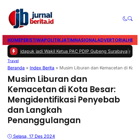
HOME
PERISTIWA
POLITIK
JATIM
NASIONAL
ADVERTORIAL
HEAD
apuk jadi Wakil Ketua PAC PDIP Gubeng Surabaya
|
#2 -
Surabaya Ber
Travel
Beranda
»
Index Berita
»
Musim Liburan dan Kemacetan di Kota
Musim Liburan dan
Kemacetan di Kota Besar:
Mengidentifikasi Penyebab
dan Langkah
Penanggulangan
Selasa, 17 Des 2024