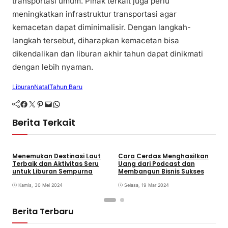
transportasi umum. Pihak terkait juga perlu
meningkatkan infrastruktur transportasi agar
kemacetan dapat diminimalisir. Dengan langkah-
langkah tersebut, diharapkan kemacetan bisa
dikendalikan dan liburan akhir tahun dapat dinikmati
dengan lebih nyaman.
Liburan
Natal
Tahun Baru
Facebook
Twitter
Pinterest
Mail
WhatsApp
Berita Terkait
Menemukan Destinasi Laut
Cara Cerdas Menghasilkan
M
Terbaik dan Aktivitas Seru
Uang dari Podcast dan
I
untuk Liburan Sempurna
Membangun Bisnis Sukses
O
Kamis, 30 Mei 2024
Selasa, 19 Mar 2024
Berita Terbaru