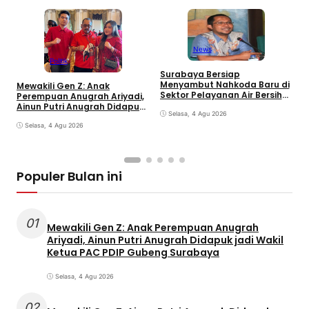
News
Politik
C
Surabaya Bersiap
C
Menyambut Nahkoda Baru di
Mewakili Gen Z: Anak
K
Sektor Pelayanan Air Bersih
Perempuan Anugrah Ariyadi,
Kota
Ainun Putri Anugrah Didapuk
Selasa, 4 Agu 2026
jadi Wakil Ketua PAC PDIP
Gubeng Surabaya
Selasa, 4 Agu 2026
Populer Bulan ini
01
Mewakili Gen Z: Anak Perempuan Anugrah
Ariyadi, Ainun Putri Anugrah Didapuk jadi Wakil
Ketua PAC PDIP Gubeng Surabaya
Selasa, 4 Agu 2026
02