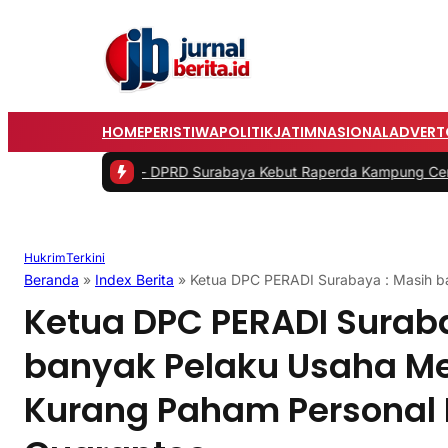
HOME
PERISTIWA
POLITIK
JATIM
NASIONAL
ADVERT
|
#2 -
DPRD Surabaya Kebut Raperda Kampung Cerdas dan Kampung 
Hukrim
Terkini
Beranda
»
Index Berita
»
Ketua DPC PERADI Surabaya : Masih b
Ketua DPC PERADI Surab
banyak Pelaku Usaha M
Kurang Paham Personal 