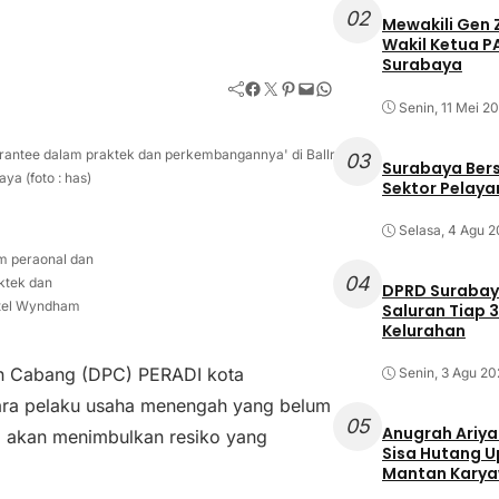
02
Mewakili Gen 
Wakil Ketua 
Surabaya
Facebook
Twitter
Pinterest
Mail
WhatsApp
Senin, 11 Mei 2
arantee dalam praktek dan perkembangannya' di Ballroom
03
Surabaya Ber
a (foto : has)
Sektor Pelayan
Selasa, 4 Agu 
m peraonal dan
04
ktek dan
DPRD Surabaya
otel Wyndham
Saluran Tiap 3
Kelurahan
 Cabang (DPC) PERADI kota
Senin, 3 Agu 20
ara pelaku usaha menengah yang belum
05
Anugrah Ariya
a akan menimbulkan resiko yang
Sisa Hutang Up
Mantan Kary