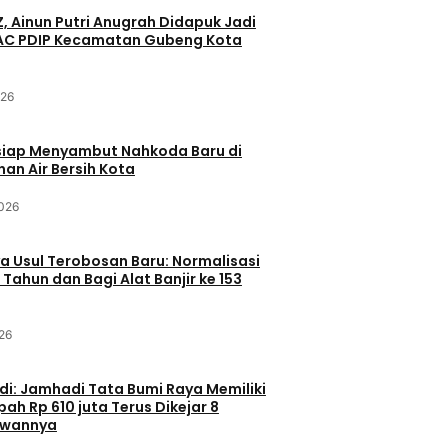
Z, Ainun Putri Anugrah Didapuk Jadi
PAC PDIP Kecamatan Gubeng Kota
026
siap Menyambut Nahkoda Baru di
an Air Bersih Kota
2026
 Usul Terobosan Baru: Normalisasi
 Tahun dan Bagi Alat Banjir ke 153
26
di: Jamhadi Tata Bumi Raya Memiliki
ah Rp 610 juta Terus Dikejar 8
awannya