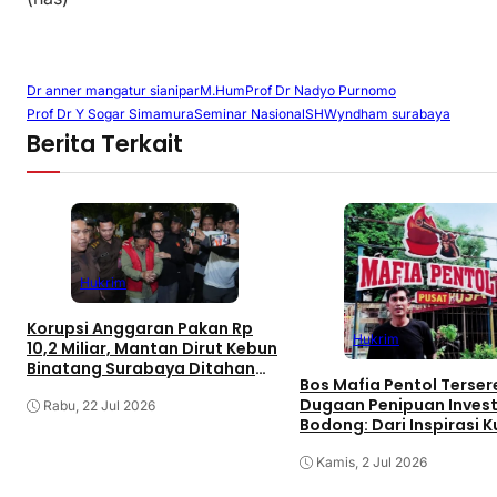
Dr anner mangatur sianipar
M.Hum
Prof Dr Nadyo Purnomo
Prof Dr Y Sogar Simamura
Seminar Nasional
SH
Wyndham surabaya
Berita Terkait
Hukrim
Korupsi Anggaran Pakan Rp
Hukrim
10,2 Miliar, Mantan Dirut Kebun
Binatang Surabaya Ditahan
Bos Mafia Pentol Terser
Kejati Jatim
Dugaan Penipuan Invest
Rabu, 22 Jul 2026
Bodong: Dari Inspirasi K
Menjadi Investigasi Hu
Kamis, 2 Jul 2026