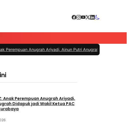
grah Ariyadi, Ainun Putri Anugrah Didapuk jadi Wakil Ketua PAC 
ini
orporate Guarantee
Z: Anak Perempuan Anugrah Ariyadi,
nugrah Didapuk jadi Wakil Ketua PAC
Surabaya
2026