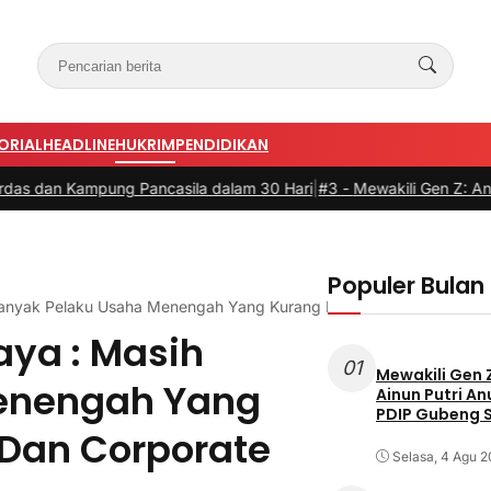
ORIAL
HEADLINE
HUKRIM
PENDIDIKAN
Pancasila dalam 30 Hari
|
#3 -
Mewakili Gen Z: Anak Perempuan Anu
Populer Bulan 
anyak Pelaku Usaha Menengah Yang Kurang Paham Personal Dan C
aya : Masih
01
Mewakili Gen 
enengah Yang
Ainun Putri A
PDIP Gubeng 
Dan Corporate
Selasa, 4 Agu 