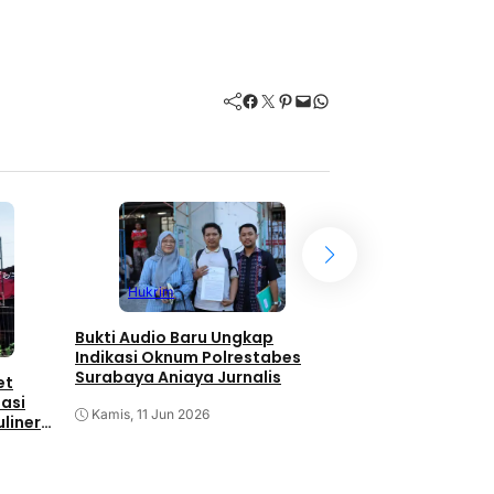
Facebook
Twitter
Pinterest
Mail
WhatsApp
Hukrim
Hukrim
Impian yang Gugu
Bukti Audio Baru Ungkap
Malam, Langkah T
Indikasi Oknum Polrestabes
“Thomas” Menuju
Surabaya Aniaya Jurnalis
et
Depannya
asi
Selasa, 9 Jun 2026
Kamis, 11 Jun 2026
uliner
kum