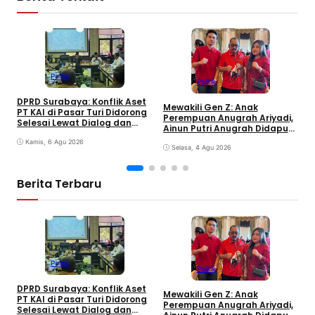
Politik
Politik
D
DPRD Surabaya: Konflik Aset
T
Mewakili Gen Z: Anak
PT KAI di Pasar Turi Didorong
S
Perempuan Anugrah Ariyadi,
Selesai Lewat Dialog dan
B
Ainun Putri Anugrah Didapuk
Humanis
K
jadi Wakil Ketua PAC PDIP
Kamis, 6 Agu 2026
Gubeng Surabaya
Selasa, 4 Agu 2026
Berita Terbaru
Politik
Politik
S
DPRD Surabaya: Konflik Aset
M
Mewakili Gen Z: Anak
PT KAI di Pasar Turi Didorong
S
Perempuan Anugrah Ariyadi,
Selesai Lewat Dialog dan
K