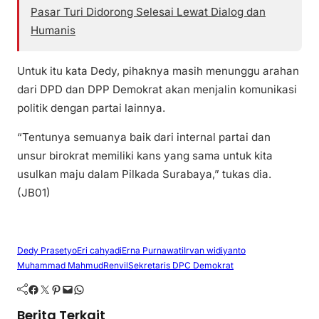
Pasar Turi Didorong Selesai Lewat Dialog dan
Humanis
Untuk itu kata Dedy, pihaknya masih menunggu arahan
dari DPD dan DPP Demokrat akan menjalin komunikasi
politik dengan partai lainnya.
“Tentunya semuanya baik dari internal partai dan
unsur birokrat memiliki kans yang sama untuk kita
usulkan maju dalam Pilkada Surabaya,” tukas dia.
(JB01)
Dedy Prasetyo
Eri cahyadi
Erna Purnawati
Irvan widiyanto
Muhammad Mahmud
Renvil
Sekretaris DPC Demokrat
Facebook
Twitter
Pinterest
Mail
WhatsApp
Berita Terkait