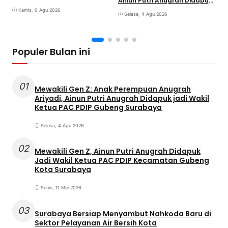
Ainun Putri Anugrah Didapuk
Humanis
jadi Wakil Ketua PAC PDIP
Kamis, 6 Agu 2026
Gubeng Surabaya
Selasa, 4 Agu 2026
Populer Bulan ini
01
Mewakili Gen Z: Anak Perempuan Anugrah
Ariyadi, Ainun Putri Anugrah Didapuk jadi Wakil
Ketua PAC PDIP Gubeng Surabaya
Selasa, 4 Agu 2026
02
Mewakili Gen Z, Ainun Putri Anugrah Didapuk
Jadi Wakil Ketua PAC PDIP Kecamatan Gubeng
Kota Surabaya
Senin, 11 Mei 2026
03
Surabaya Bersiap Menyambut Nahkoda Baru di
Sektor Pelayanan Air Bersih Kota