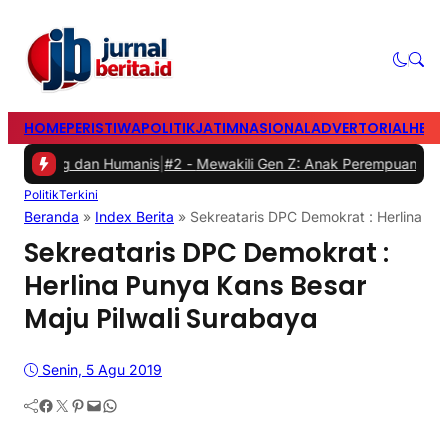
HOME
PERISTIWA
POLITIK
JATIM
NASIONAL
ADVERTORIAL
HEAD
g dan Humanis
|
#2 -
Mewakili Gen Z: Anak Perempuan Anugrah Ariyad
Politik
Terkini
Beranda
»
Index Berita
»
Sekreataris DPC Demokrat : Herlina Pu
Sekreataris DPC Demokrat :
Herlina Punya Kans Besar
Maju Pilwali Surabaya
Senin, 5 Agu 2019
Facebook
Twitter
Pinterest
Mail
WhatsApp