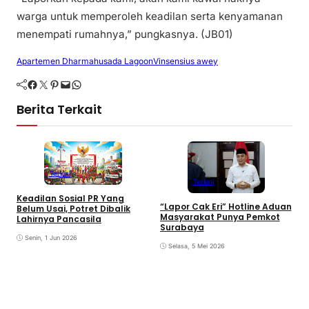
warga untuk memperoleh keadilan serta kenyamanan
menempati rumahnya,” pungkasnya. (JB01)
Apartemen Dharmahusada Lagoon
Vinsensius awey
Facebook
Twitter
Pinterest
Mail
WhatsApp
Berita Terkait
Terkini
Terkini
Keadilan Sosial PR Yang
“Lapor Cak Eri” Hotline Aduan
Belum Usai, Potret Dibalik
Masyarakat Punya Pemkot
Lahirnya Pancasila
H
Surabaya
P
Senin, 1 Jun 2026
I
Selasa, 5 Mei 2026