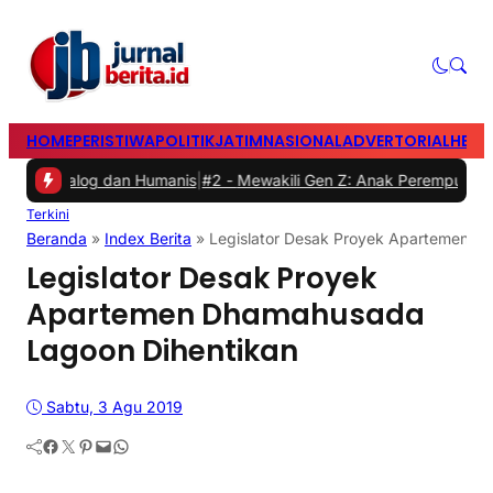
HOME
PERISTIWA
POLITIK
JATIM
NASIONAL
ADVERTORIAL
HEAD
log dan Humanis
|
#2 -
Mewakili Gen Z: Anak Perempuan Anugrah Ariy
Terkini
Beranda
»
Index Berita
»
Legislator Desak Proyek Apartemen D
Legislator Desak Proyek
Apartemen Dhamahusada
Lagoon Dihentikan
Sabtu, 3 Agu 2019
Facebook
Twitter
Pinterest
Mail
WhatsApp