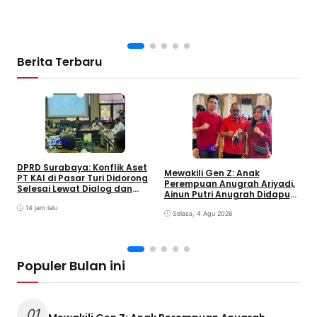
Berita Terbaru
Politik
Politik
S
DPRD Surabaya: Konflik Aset
M
Mewakili Gen Z: Anak
PT KAI di Pasar Turi Didorong
S
Perempuan Anugrah Ariyadi,
Selesai Lewat Dialog dan
K
Ainun Putri Anugrah Didapuk
Humanis
jadi Wakil Ketua PAC PDIP
14 jam lalu
Gubeng Surabaya
Selasa, 4 Agu 2026
Populer Bulan ini
01