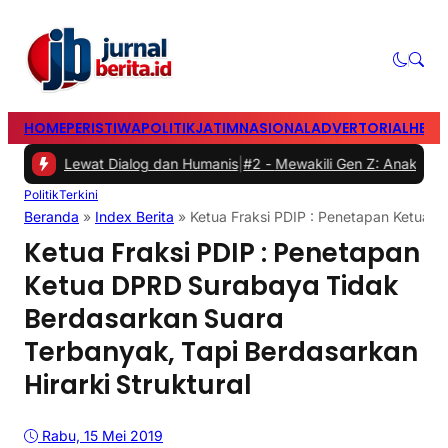
HOME
PERISTIWA
POLITIK
JATIM
NASIONAL
ADVERTORIAL
HEAD
 Lewat Dialog dan Humanis
|
#2 -
Mewakili Gen Z: Anak Perempuan Anu
Politik
Terkini
Beranda
»
Index Berita
»
Ketua Fraksi PDIP : Penetapan Ketua D
Ketua Fraksi PDIP : Penetapan
Ketua DPRD Surabaya Tidak
Berdasarkan Suara
Terbanyak, Tapi Berdasarkan
Hirarki Struktural
Rabu, 15 Mei 2019