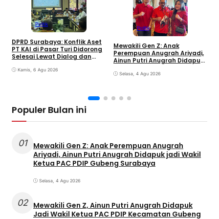
Politik
Politik
S
DPRD Surabaya: Konflik Aset
M
Mewakili Gen Z: Anak
PT KAI di Pasar Turi Didorong
S
Perempuan Anugrah Ariyadi,
Selesai Lewat Dialog dan
K
Ainun Putri Anugrah Didapuk
Humanis
jadi Wakil Ketua PAC PDIP
Kamis, 6 Agu 2026
Gubeng Surabaya
Selasa, 4 Agu 2026
Populer Bulan ini
01
Mewakili Gen Z: Anak Perempuan Anugrah
Ariyadi, Ainun Putri Anugrah Didapuk jadi Wakil
Ketua PAC PDIP Gubeng Surabaya
Selasa, 4 Agu 2026
02
Mewakili Gen Z, Ainun Putri Anugrah Didapuk
Jadi Wakil Ketua PAC PDIP Kecamatan Gubeng