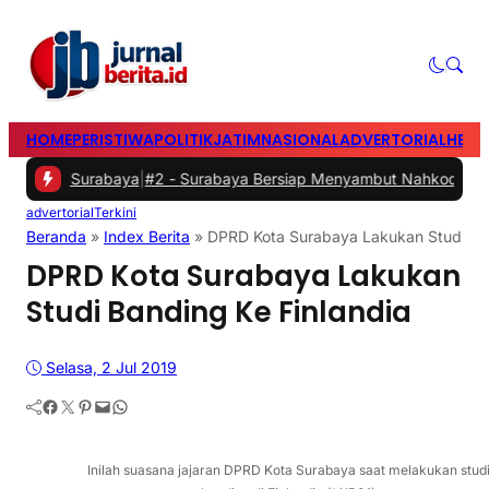
HOME
PERISTIWA
POLITIK
JATIM
NASIONAL
ADVERTORIAL
HEAD
rabaya
|
#2 -
Surabaya Bersiap Menyambut Nahkoda Baru di Sektor Pe
advertorial
Terkini
Beranda
»
Index Berita
»
DPRD Kota Surabaya Lakukan Studi Ban
DPRD Kota Surabaya Lakukan
Studi Banding Ke Finlandia
Selasa, 2 Jul 2019
Facebook
Twitter
Pinterest
Mail
WhatsApp
Inilah suasana jajaran DPRD Kota Surabaya saat melakukan stud