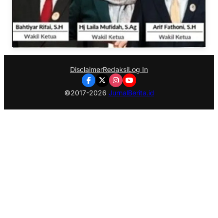
Disclaimer
Redaksi
Log In
©2017-2026
JurnalBerita.id