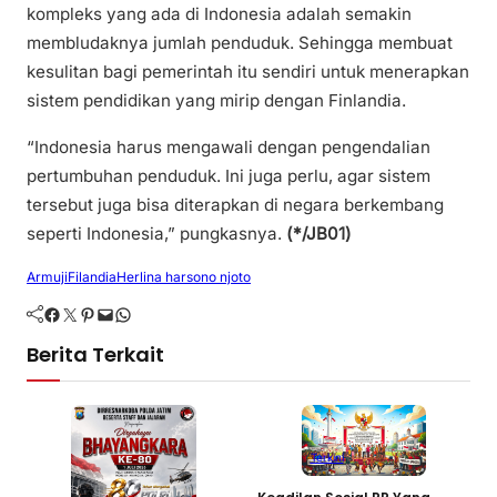
kompleks yang ada di Indonesia adalah semakin
membludaknya jumlah penduduk. Sehingga membuat
kesulitan bagi pemerintah itu sendiri untuk menerapkan
sistem pendidikan yang mirip dengan Finlandia.
“Indonesia harus mengawali dengan pengendalian
pertumbuhan penduduk. Ini juga perlu, agar sistem
tersebut juga bisa diterapkan di negara berkembang
seperti Indonesia,” pungkasnya.
(*/JB01)
Armuji
Filandia
Herlina harsono njoto
Facebook
Twitter
Pinterest
Mail
WhatsApp
Berita Terkait
Terkini