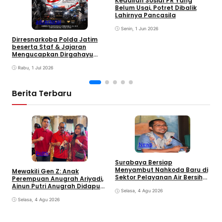
Keadilan Sosial PR Yang
“
Belum Usai, Potret Dibalik
M
Lahirnya Pancasila
S
advertorial
Senin, 1 Jun 2026
Dirresnarkoba Polda Jatim
beserta Staf & Jajaran
Mengucapkan Dirgahayu
Bhayangkara Ke-80 Tahun
Rabu, 1 Jul 2026
Berita Terbaru
News
Politik
C
Surabaya Bersiap
C
Menyambut Nahkoda Baru di
Mewakili Gen Z: Anak
K
Sektor Pelayanan Air Bersih
Perempuan Anugrah Ariyadi,
Kota
Ainun Putri Anugrah Didapuk
Selasa, 4 Agu 2026
jadi Wakil Ketua PAC PDIP
Gubeng Surabaya
Selasa, 4 Agu 2026