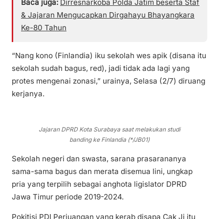
Baca juga:
Dirresnarkoba Polda Jatim beserta Staf
& Jajaran Mengucapkan Dirgahayu Bhayangkara
Ke-80 Tahun
“Nang kono (Finlandia) iku sekolah wes apik (disana itu
sekolah sudah bagus, red), jadi tidak ada lagi yang
protes mengenai zonasi,” urainya, Selasa (2/7) diruang
kerjanya.
Jajaran DPRD Kota Surabaya saat melakukan studi
banding ke Finlandia (*/JB01)
Sekolah negeri dan swasta, sarana prasarananya
sama-sama bagus dan merata disemua lini, ungkap
pria yang terpilih sebagai anghota ligislator DPRD
Jawa Timur periode 2019-2024.
Pokitisi PDI Perjuangan yang kerab disapa Cak Ji itu