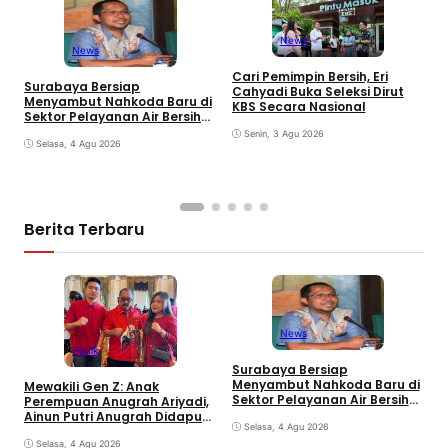
News
News
D
Cari Pemimpin Bersih, Eri
Surabaya Bersiap
P
Cahyadi Buka Seleksi Dirut
Menyambut Nahkoda Baru di
M
KBS Secara Nasional
Sektor Pelayanan Air Bersih
Kota
Senin, 3 Agu 2026
Selasa, 4 Agu 2026
Berita Terbaru
News
Politik
C
Surabaya Bersiap
C
Menyambut Nahkoda Baru di
Mewakili Gen Z: Anak
K
Sektor Pelayanan Air Bersih
Perempuan Anugrah Ariyadi,
Kota
Ainun Putri Anugrah Didapuk
Selasa, 4 Agu 2026
jadi Wakil Ketua PAC PDIP
Gubeng Surabaya
Selasa, 4 Agu 2026