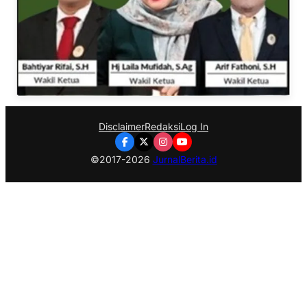
Disclaimer
Redaksi
Log In
©2017-2026
JurnalBerita.id