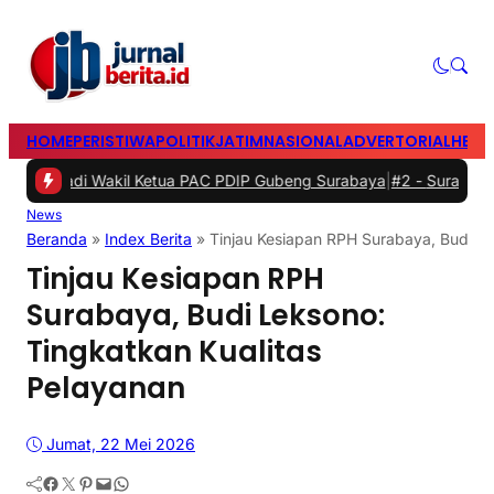
HOME
PERISTIWA
POLITIK
JATIM
NASIONAL
ADVERTORIAL
HEAD
i Wakil Ketua PAC PDIP Gubeng Surabaya
|
#2 -
Surabaya Bersiap Men
News
Beranda
»
Index Berita
»
Tinjau Kesiapan RPH Surabaya, Budi Le
Tinjau Kesiapan RPH
Surabaya, Budi Leksono:
Tingkatkan Kualitas
Pelayanan
Jumat, 22 Mei 2026
Facebook
Twitter
Pinterest
Mail
WhatsApp