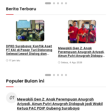
Berita Terbaru
Politik
Politik
S
DPRD Surabaya: Konflik Aset
M
Mewakili Gen Z: Anak
PT KAI di Pasar Turi Didorong
S
Perempuan Anugrah Ariyadi,
Selesai Lewat Dialog dan
K
Ainun Putri Anugrah Didapuk
Humanis
jadi Wakil Ketua PAC PDIP
17 jam lalu
Gubeng Surabaya
Selasa, 4 Agu 2026
Populer Bulan ini
01
Mewakili Gen Z: Anak Perempuan Anugrah
Ariyadi, Ainun Putri Anugrah Didapuk jadi Wakil
Ketua PAC PDIP Gubeng Surabaya