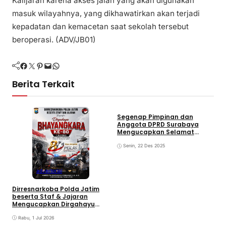
Kalijaran karena akses jalan yang akan digunakan
masuk wilayahnya, yang dikhawatirkan akan terjadi
kepadatan dan kemacetan saat sekolah tersebut
beroperasi. (ADV/JB01)
Facebook
Twitter
Pinterest
Mail
WhatsApp
Berita Terkait
Segenap Pimpinan dan
Anggota DPRD Surabaya
Mengucapkan Selamat
Natal 25 Desember 2025
Senin, 22 Des 2025
R
R
advertorial
I
K
Dirresnarkoba Polda Jatim
beserta Staf & Jajaran
Mengucapkan Dirgahayu
Bhayangkara Ke-80 Tahun
Rabu, 1 Jul 2026