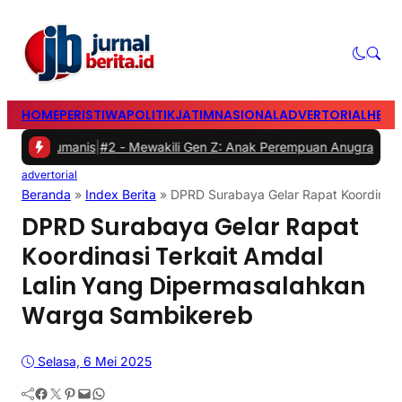
HOME
PERISTIWA
POLITIK
JATIM
NASIONAL
ADVERTORIAL
HEAD
manis
|
#2 -
Mewakili Gen Z: Anak Perempuan Anugrah Ariyadi, Ainun
advertorial
Beranda
»
Index Berita
»
DPRD Surabaya Gelar Rapat Koordinasi
DPRD Surabaya Gelar Rapat
Koordinasi Terkait Amdal
Lalin Yang Dipermasalahkan
Warga Sambikereb
Selasa, 6 Mei 2025
Facebook
Twitter
Pinterest
Mail
WhatsApp